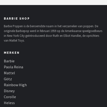
BARBIE SHOP
Barbie Poppen is de beroemdste naam in het verzamelen van poppen. De
originele Barbiepop werd in februari 1959 op de Amerikaanse speelgoedbeurs
in New York City geïntroduceerd door Ruth en Elliot Handler, de oprichters
van Mattel Toys.
MERKEN
Barbie
Paola Reina
Mattel
Götz
Rainbow High
Disney
Corolle
Heless