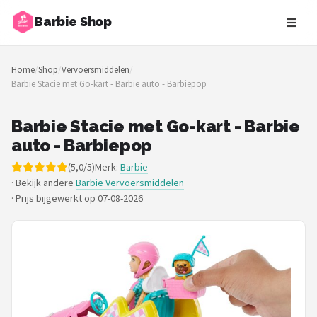
Barbie Shop
Zoeken
Home
/
Shop
/
Vervoersmiddelen
/
NAVIGATIE
Barbie Stacie met Go-kart - Barbie auto - Barbiepop
Shop
Barbie Stacie met Go-kart - Barbie
Merken
auto - Barbiepop
(5,0/5)
Merk:
Barbie
Blog
· Bekijk andere
Barbie Vervoersmiddelen
·
Prijs bijgewerkt op 07-08-2026
Barbies
Poppen
Meubeltjes
Shop