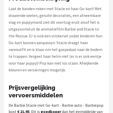
L.O.L. Surprise!
Laat de banden roken met Stacie en haar Go-kart! Met
Monster High
draaiende wielen, geruite decoraties, een afneembare
vlag en puppymand ziet dit voertuig eruit alsof het is
Alle merken →
uitgezoomd uit de animatiefilm Barbie and Stacie to
the Rescue. Er is ook een stickervel zodat kinderen hun
Go-kart kunnen aanpassen. Stacie draagt haar
raceoutfit en is klaar om het gaspedaal naar de bodem
te trappen. Vergeet haar helm niet (er is er ook eentje
voor haar puppy)! Pop kan niet los staan. Afwijkende
kleuren en versieringen mogelijk.
Prijsvergelijking
vervoersmiddelen
De Barbie Stacie met Go-kart - Barbie auto - Barbiepop
kost
€ 21,95
. Dit is
goedkoper
dan het gemiddelde van