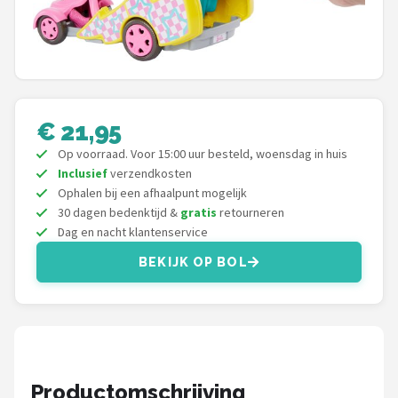
POPULAIRE MERKEN
Barbie
Paola Reina
€ 21,95
Mattel
Op voorraad. Voor 15:00 uur besteld, woensdag in huis
Inclusief
verzendkosten
Götz
Ophalen bij een afhaalpunt mogelijk
30 dagen bedenktijd &
gratis
retourneren
Rainbow High
Dag en nacht klantenservice
BEKIJK OP BOL
Disney
Corolle
Heless
Productomschrijving