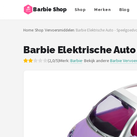
Barbie Shop
Shop
Merken
Blog
Zoeken
Home
/
Shop
/
Vervoersmiddelen
/
Barbie Elektrische Auto - Speelgoedv
NAVIGATIE
Shop
Barbie Elektrische Aut
Merken
(2,0/5)
Merk:
Barbie
· Bekijk andere
Barbie Vervoe
Blog
Barbies
Poppen
Meubeltjes
Shop