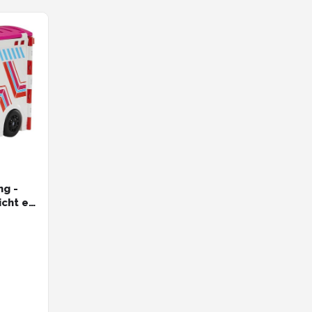
ng -
icht en