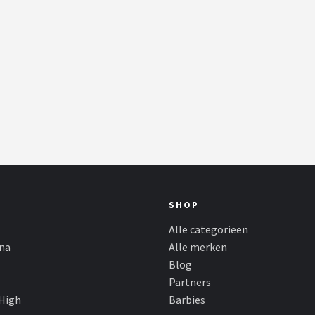
SHOP
Alle categorieën
ina
Alle merken
Blog
Partners
High
Barbies