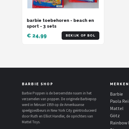
barbie toebehoren - beach en
sport - 3 sets
€ 24,99
BEKIJK OP BOL
BARBIE SHOP
MERKEN
Barbie Poppen is de beroemdste naam in het
Barbie
verzamelen van poppen. De originele Barbiepop
Paola Re
werd in februari 1959 op de Amerikaanse
Mattel
speelgoedbeurs in New York City geïntroduceerd
Götz
door Ruth en Elliot Handler, de oprichters van
Mattel Toys.
Rainbow 