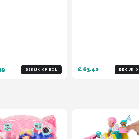
99
€ 63,40
BEKIJK OP BOL
BEKIJK O