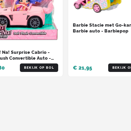
Barbie Stacie met Go-kar
Barbie auto - Barbiepop
! Na! Surprise Cabrio -
lush Convertible Auto -
nvervoersmiddel
80
€ 21,95
BEKIJK OP BOL
BEKIJK O