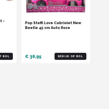
t -
Pop Steffi Love Cabriolet New
Beetle 45 cm Auto Roze
€ 36,95
P BOL
BEKIJK OP BOL