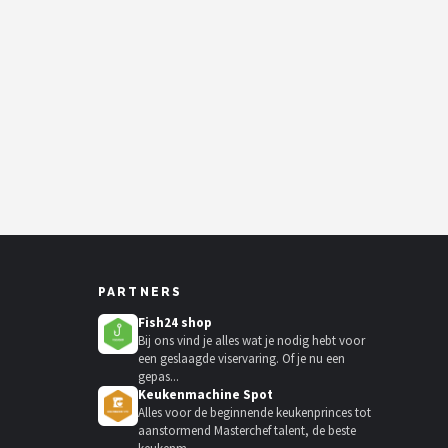
PARTNERS
Fish24 shop
Bij ons vind je alles wat je nodig hebt voor
een geslaagde viservaring. Of je nu een
gepas...
Keukenmachine Spot
Alles voor de beginnende keukenprinces tot
aanstormend Masterchef talent, de beste