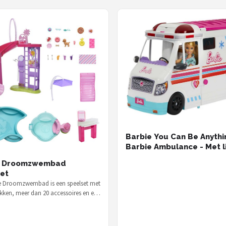
Barbie You Can Be Anythi
Barbie Ambulance - Met l
geluid
e Droomzwembad
et
e Droomzwembad is een speelset met
ekken, meer dan 20 accessoires en een
belfunctie — voor €…