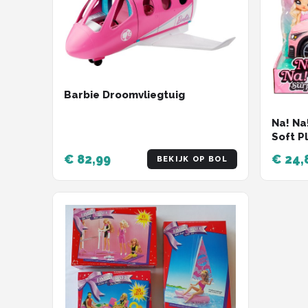
Barbie Droomvliegtuig
Na! Na
Soft P
Poppe
€ 82,99
€ 24,
BEKIJK OP BOL