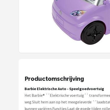
POPULAIRE MERKEN
Barbie
Paola Reina
Mattel
Götz
Rainbow High
Disney
Productomschrijving
Corolle
Barbie Elektrische Auto - Speelgoedvoertuig
Het Barbie® ´´Elektrische voertuig´´ transformee
Heless
weg Sluit hem aan op het meegeleverde ´´laadstat
kunnen variëren.Functies:Laat de goede tijden rolle