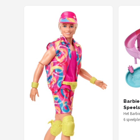
Barbi
Speels
Het Barbi
6 speelpl
echte bub