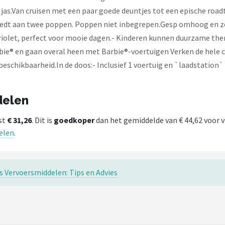
 jas.Van cruisen met een paar goede deuntjes tot een epische ro
 biedt aan twee poppen. Poppen niet inbegrepen.Gesp omhoog e
abriolet, perfect voor mooie dagen.- Kinderen kunnen duurzame t
bie® en gaan overal heen met Barbie®-voertuigen Verken de hele 
 beschikbaarheid.In de doos:- Inclusief 1 voertuig en `laadstation
delen
st
€ 31,26
. Dit is
goedkoper
dan het gemiddelde van € 44,62 voor 
elen
.
s Vervoersmiddelen: Tips en Advies