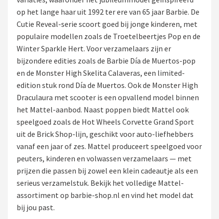
op het lange haar uit 1992 ter ere van 65 jaar Barbie. De
POPULAIRE MERKEN
Cutie Reveal-serie scoort goed bij jonge kinderen, met
Barbie
populaire modellen zoals de Troetelbeertjes Pop en de
Winter Sparkle Hert. Voor verzamelaars zijn er
Paola Reina
bijzondere edities zoals de Barbie Día de Muertos-pop
en de Monster High Skelita Calaveras, een limited-
Mattel
edition stuk rond Día de Muertos. Ook de Monster High
Draculaura met scooter is een opvallend model binnen
Götz
het Mattel-aanbod. Naast poppen biedt Mattel ook
speelgoed zoals de Hot Wheels Corvette Grand Sport
Rainbow High
uit de Brick Shop-lijn, geschikt voor auto-liefhebbers
vanaf een jaar of zes. Mattel produceert speelgoed voor
Disney
peuters, kinderen en volwassen verzamelaars — met
prijzen die passen bij zowel een klein cadeautje als een
Corolle
serieus verzamelstuk. Bekijk het volledige Mattel-
assortiment op barbie-shop.nl en vind het model dat
Heless
bij jou past.