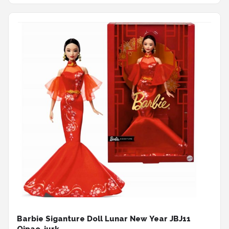
Barbie Siganture Doll Lunar New Year JBJ11