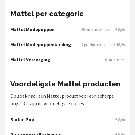
Monster High
Mattel per categorie
L.O.L. Surprise!
Mattel Modepoppen
59 producten · vanaf € 8,00
Alle merken →
Mattel Modepoppenkleding
2 producten · vanaf € 16,99
Mattel Verzorging
0 producten
Voordeligste Mattel producten
Op zoek naar een Mattel product voor een scherpe
prijs? Dit zijn de voordeligste opties:
Barbie Pop
€ 8,00
Doornroosje Barbiepop
€ 9,98