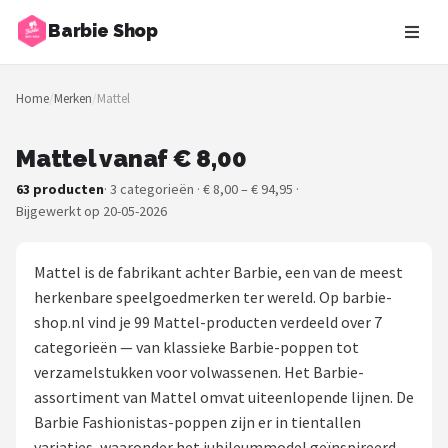
Barbie Shop
Zoeken
Home
/
Merken
/
Mattel
NAVIGATIE
Shop
Mattel vanaf € 8,00
63 producten
· 3 categorieën · € 8,00 – € 94,95 ·
Merken
Bijgewerkt op 20-05-2026
Blog
Mattel is de fabrikant achter Barbie, een van de meest
Barbies
herkenbare speelgoedmerken ter wereld. Op barbie-
shop.nl vind je 99 Mattel-producten verdeeld over 7
Poppen
categorieën — van klassieke Barbie-poppen tot
verzamelstukken voor volwassenen. Het Barbie-
Meubeltjes
assortiment van Mattel omvat uiteenlopende lijnen. De
Barbie Fashionistas-poppen zijn er in tientallen
Shop
variaties, waaronder het jubileummodel geïnspireerd