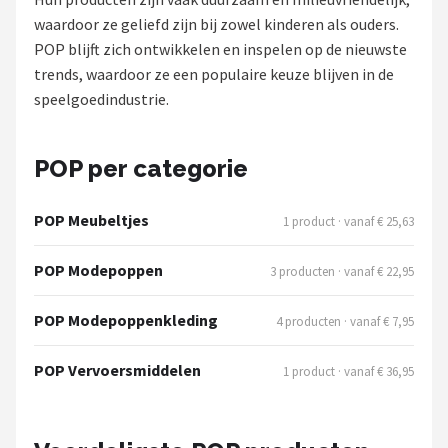
waardoor ze geliefd zijn bij zowel kinderen als ouders.
POPULAIRE MERKEN
POP blijft zich ontwikkelen en inspelen op de nieuwste
Barbie
trends, waardoor ze een populaire keuze blijven in de
speelgoedindustrie.
Paola Reina
Mattel
POP per categorie
Götz
POP Meubeltjes
1 product · vanaf € 25,63
Rainbow High
POP Modepoppen
3 producten · vanaf € 22,95
Disney
POP Modepoppenkleding
4 producten · vanaf € 7,95
Corolle
POP Vervoersmiddelen
1 product · vanaf € 36,95
Heless