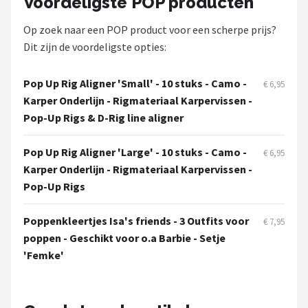
Voordeligste POP producten
Monster High
Op zoek naar een POP product voor een scherpe prijs?
L.O.L. Surprise!
Dit zijn de voordeligste opties:
Alle merken →
Pop Up Rig Aligner 'Small' - 10 stuks - Camo -
€ 6,95
Karper Onderlijn - Rigmateriaal Karpervissen -
Pop-Up Rigs & D-Rig line aligner
Pop Up Rig Aligner 'Large' - 10 stuks - Camo -
€ 6,95
Karper Onderlijn - Rigmateriaal Karpervissen -
Pop-Up Rigs
Poppenkleertjes Isa's friends - 3 Outfits voor
€ 7,95
poppen - Geschikt voor o.a Barbie - Setje
'Femke'