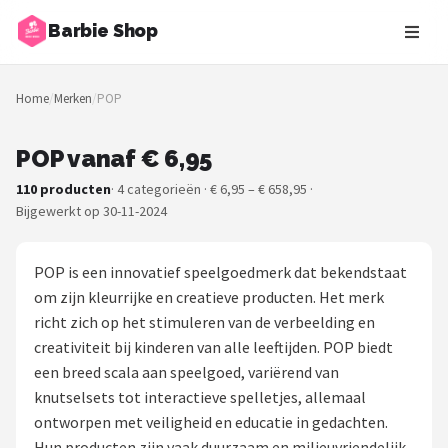
Barbie Shop
Zoeken
Home
/
Merken
/
POP
NAVIGATIE
Shop
POP vanaf € 6,95
110 producten
· 4 categorieën · € 6,95 – € 658,95 ·
Merken
Bijgewerkt op 30-11-2024
Blog
POP is een innovatief speelgoedmerk dat bekendstaat
Barbies
om zijn kleurrijke en creatieve producten. Het merk
richt zich op het stimuleren van de verbeelding en
Poppen
creativiteit bij kinderen van alle leeftijden. POP biedt
een breed scala aan speelgoed, variërend van
Meubeltjes
knutselsets tot interactieve spelletjes, allemaal
ontworpen met veiligheid en educatie in gedachten.
Shop
Hun producten zijn vaak duurzaam en milieuvriendelijk,