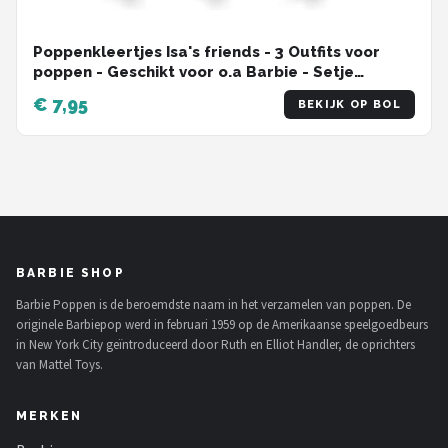
Poppenkleertjes Isa's friends - 3 Outfits voor
poppen - Geschikt voor o.a Barbie - Setje
'Femke'
€ 7,95
BEKIJK OP BOL
BARBIE SHOP
Barbie Poppen is de beroemdste naam in het verzamelen van poppen. De
originele Barbiepop werd in februari 1959 op de Amerikaanse speelgoedbeurs
in New York City geïntroduceerd door Ruth en Elliot Handler, de oprichters
van Mattel Toys.
MERKEN