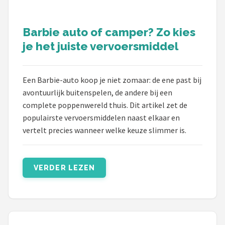
Monster High
L.O.L. Surprise!
Barbie auto of camper? Zo kies
je het juiste vervoersmiddel
Alle merken →
Een Barbie-auto koop je niet zomaar: de ene past bij
avontuurlijk buitenspelen, de andere bij een
complete poppenwereld thuis. Dit artikel zet de
populairste vervoersmiddelen naast elkaar en
vertelt precies wanneer welke keuze slimmer is.
VERDER LEZEN