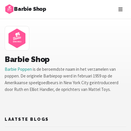
Barbie Shop
Zoeken
NAVIGATIE
Shop
Merken
Barbie Shop
Barbie Poppen
is de beroemdste naam in het verzamelen van
Blog
poppen. De originele Barbiepop werd in februari 1959 op de
Amerikaanse speelgoedbeurs in New York City geïntroduceerd
Barbies
door Ruth en Elliot Handler, de oprichters van Mattel Toys.
Poppen
Meubeltjes
LAATSTE BLOGS
Shop