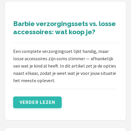
POPULAIRE MERKEN
Barbie
Barbie verzorgingssets vs. losse
accessoires: wat koop je?
Paola Reina
Mattel
Een complete verzorgingsset lijkt handig, maar
losse accessoires zijn soms slimmer — afhankelijk
Götz
van wat je kind al heeft. In dit artikel zet je de opties
naast elkaar, zodat je weet wat je voor jouw situatie
Rainbow High
het meeste oplevert.
Disney
VERDER LEZEN
Corolle
Heless