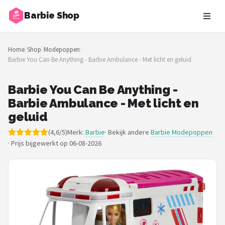
Barbie Shop
Zoeken
Home
/
Shop
/
Modepoppen
/
NAVIGATIE
Barbie You Can Be Anything - Barbie Ambulance - Met licht en geluid
Shop
Barbie You Can Be Anything -
Merken
Barbie Ambulance - Met licht en
geluid
Blog
(4,6/5)
Merk:
Barbie
· Bekijk andere
Barbie Modepoppen
·
Prijs bijgewerkt op 06-08-2026
Barbies
Poppen
Meubeltjes
Shop