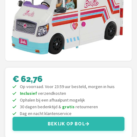
POPULAIRE MERKEN
Barbie
Paola Reina
Mattel
Götz
€ 62,76
Rainbow High
Op voorraad. Voor 23:59 uur besteld, morgen in huis
Inclusief
verzendkosten
Disney
Ophalen bij een afhaalpunt mogelijk
30 dagen bedenktijd &
gratis
retourneren
Corolle
Dag en nacht klantenservice
Heless
BEKIJK OP BOL