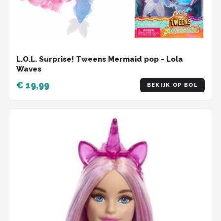
L.O.L. Surprise! Tweens Mermaid pop - Lola
Waves
€ 19,99
BEKIJK OP BOL