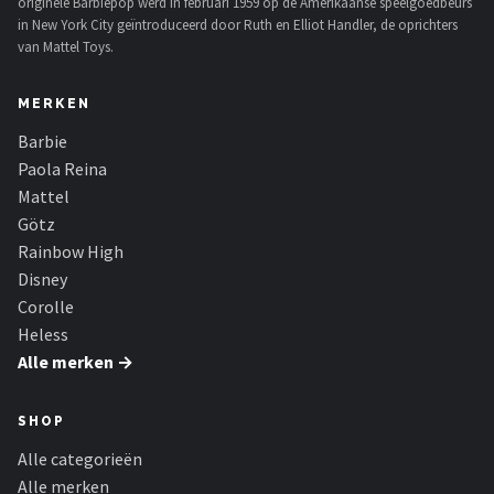
originele Barbiepop werd in februari 1959 op de Amerikaanse speelgoedbeurs
in New York City geïntroduceerd door Ruth en Elliot Handler, de oprichters
van Mattel Toys.
MERKEN
Barbie
Paola Reina
Mattel
Götz
Rainbow High
Disney
Corolle
Heless
Alle merken →
SHOP
Alle categorieën
Alle merken