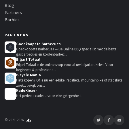
Blog
Partners
Barbies
PARTNERS
Goedkoopste Barbecues
Goedkoopste Barbecues — De Online BBQ specialist met de beste
gasbarbecues en koolenbarbec...
Biljart Totaal
Biljart Totaal is dé online shop voor al uw biljartartikelen. Voor
beginners & professiona...
Bicycle Mania
Fiets kopen? Of je nu een e-bike, racefiets, mountainbike of stadsfiets
zoekt, bekijk ons...
KadoKiezer
🎁
Het perfecte cadeau voor elke gelegenheid.
© 2021-2026