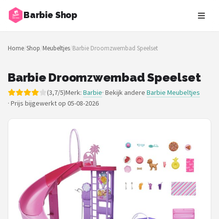
Barbie Shop
Zoeken
Home
/
Shop
/
Meubeltjes
/
Barbie Droomzwembad Speelset
NAVIGATIE
Shop
Barbie Droomzwembad Speelset
(3,7/5)
Merk:
Barbie
· Bekijk andere
Barbie Meubeltjes
Merken
·
Prijs bijgewerkt op 05-08-2026
Blog
Barbies
Poppen
Meubeltjes
Shop