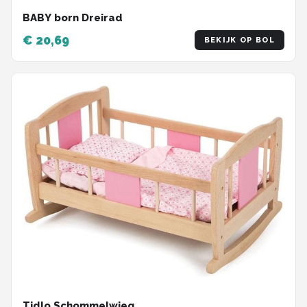
BABY born Dreirad
€ 20,69
BEKIJK OP BOL
Tidlo Schommelwieg