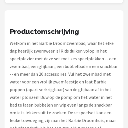
Monster High
L.O.L. Surprise!
Alle merken →
Productomschrijving
Welkom in het Barbie Droomzwembad, waar het elke
dag heerlijk zwemweer is! Kids duiken volop in het
speelplezier met deze set met zes speelplekken -- een
zwembad, een glijbaan, een bubbelbad en een snackbar
-- en meer dan 20 accessoires. Vul het zwembad met
water voor een vrolijk zwemfeestje en laat Barbie
poppen (apart verkrijgbaar) van de glijbaan af in het
water plonzen! Duw op de pomp om het water in het
bad te laten bubbelen en wip even langs de snackbar
om iets lekkers uit te zoeken. Deze speelset kan een
leuke toevoeging zijn aan het Barbie Droomhuis, maar