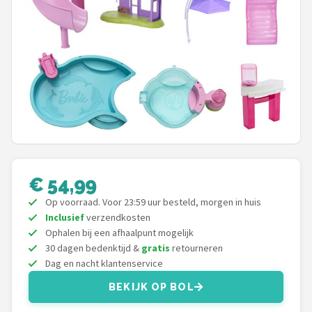
POPULAIRE MERKEN
Barbie
Paola Reina
Mattel
Götz
Rainbow High
€ 54,99
Op voorraad. Voor 23:59 uur besteld, morgen in huis
Disney
Inclusief
verzendkosten
Ophalen bij een afhaalpunt mogelijk
Corolle
30 dagen bedenktijd &
gratis
retourneren
Dag en nacht klantenservice
Heless
BEKIJK OP BOL