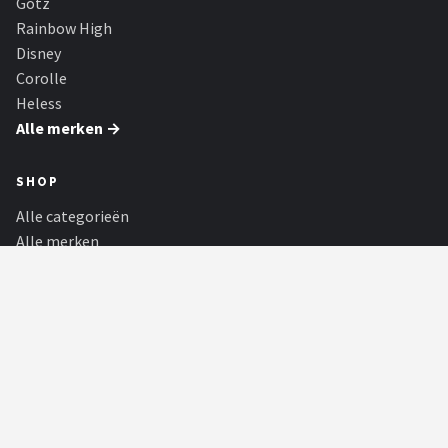
Götz
Rainbow High
Disney
Corolle
Heless
Alle merken →
SHOP
Alle categorieën
Alle merken
Blog
Partners
Barbies
PARTNERS
Tiny Dutch
De schattigste babywinkel van Nederland, met onder andere Little
Dutch, Nijntje en Bébé-jo...