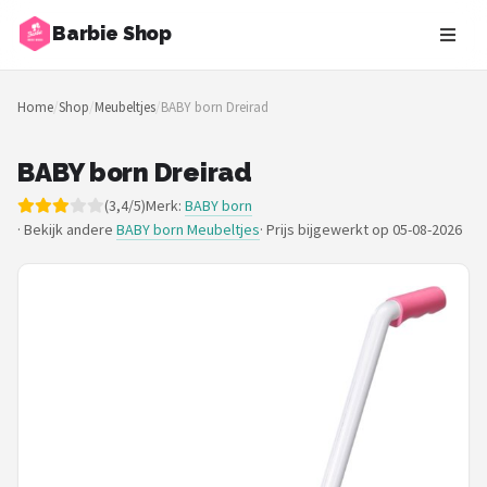
Barbie Shop
Zoeken
Home
/
Shop
/
Meubeltjes
/
BABY born Dreirad
NAVIGATIE
Shop
BABY born Dreirad
(3,4/5)
Merk:
BABY born
Merken
· Bekijk andere
BABY born Meubeltjes
·
Prijs bijgewerkt op 05-08-2026
Blog
Barbies
Poppen
Meubeltjes
Shop