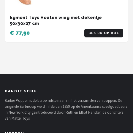
Egmont Toys Houten wieg met dekentje
50x30x27 cm
€ 77,90
BEKIJK OP BOL
BARBIE SHOP
Barbie Poppen is de beroemdste naam in het verzamelen van poppen. De
originele Barbiepop werd in februari 1959 op de Amerikaanse speelgoedbeurs
in New York City geïntroduceerd door Ruth en Elliot Handler, de oprichters
van Mattel Toys.