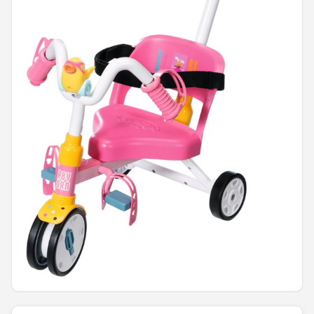
POPULAIRE MERKEN
Barbie
Paola Reina
Mattel
Götz
Rainbow High
Disney
Corolle
Heless