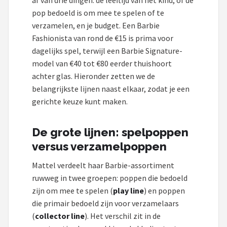
af van drie dingen: de leeftijd van het kind, of de
POPULAIRE MERKEN
pop bedoeld is om mee te spelen of te
verzamelen, en je budget. Een Barbie
Barbie
Fashionista van rond de €15 is prima voor
dagelijks spel, terwijl een Barbie Signature-
Paola Reina
model van €40 tot €80 eerder thuishoort
achter glas. Hieronder zetten we de
Mattel
belangrijkste lijnen naast elkaar, zodat je een
gerichte keuze kunt maken.
Götz
De grote lijnen: spelpoppen
Rainbow High
versus verzamelpoppen
Disney
Mattel verdeelt haar Barbie-assortiment
ruwweg in twee groepen: poppen die bedoeld
Corolle
zijn om mee te spelen (
play line
) en poppen
die primair bedoeld zijn voor verzamelaars
Heless
(
collector line
). Het verschil zit in de