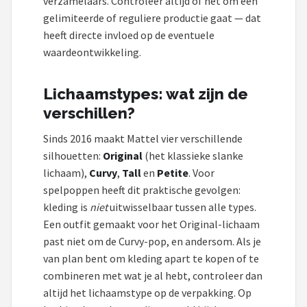
verzamelaars. Controleer altijd of het om een
gelimiteerde of reguliere productie gaat — dat
heeft directe invloed op de eventuele
waardeontwikkeling.
Lichaamstypes: wat zijn de
verschillen?
Sinds 2016 maakt Mattel vier verschillende
silhouetten:
Original
(het klassieke slanke
lichaam),
Curvy
,
Tall
en
Petite
. Voor
spelpoppen heeft dit praktische gevolgen:
kleding is
niet
uitwisselbaar tussen alle types.
Een outfit gemaakt voor het Original-lichaam
past niet om de Curvy-pop, en andersom. Als je
van plan bent om kleding apart te kopen of te
combineren met wat je al hebt, controleer dan
altijd het lichaamstype op de verpakking. Op