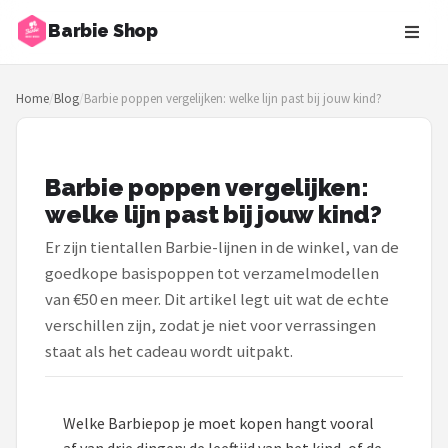
Barbie Shop
Zoeken
Home
/
Blog
/
Barbie poppen vergelijken: welke lijn past bij jouw kind?
NAVIGATIE
Shop
Barbie poppen vergelijken:
Merken
welke lijn past bij jouw kind?
Blog
Er zijn tientallen Barbie-lijnen in de winkel, van de
goedkope basispoppen tot verzamelmodellen
Barbies
van €50 en meer. Dit artikel legt uit wat de echte
verschillen zijn, zodat je niet voor verrassingen
Poppen
staat als het cadeau wordt uitpakt.
Meubeltjes
Welke Barbiepop je moet kopen hangt vooral
Shop