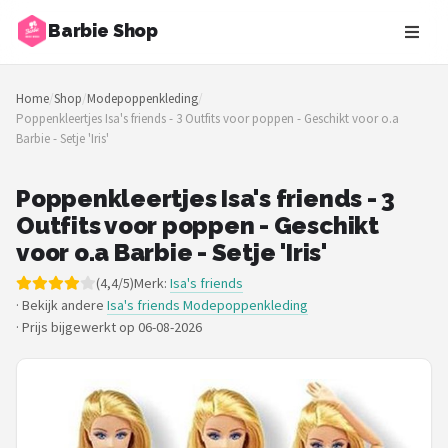
Barbie Shop
Zoeken
Home
/
Shop
/
Modepoppenkleding
/
NAVIGATIE
Poppenkleertjes Isa's friends - 3 Outfits voor poppen - Geschikt voor o.a
Barbie - Setje 'Iris'
Shop
Merken
Poppenkleertjes Isa's friends - 3
Outfits voor poppen - Geschikt
Blog
voor o.a Barbie - Setje 'Iris'
(4,4/5)
Merk:
Isa's friends
Barbies
· Bekijk andere
Isa's friends Modepoppenkleding
·
Prijs bijgewerkt op 06-08-2026
Poppen
Meubeltjes
Shop