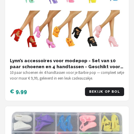
Lynn’s accessoires voor modepop - Set van 10
paar schoenen en 4 handtassen - Geschikt voor
Barbie pop - In Cadeauzakje
10 paar schoenen én 4 handtassen voor je Barbie pop — compleet setje
voor maar € 9,99, geleverd in een leuk cadeauzakje.
€ 9,99
BEKIJK OP BOL