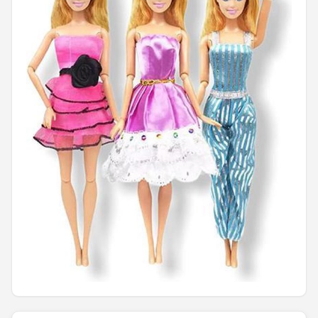
POPULAIRE MERKEN
Barbie
Paola Reina
Mattel
Götz
Rainbow High
Disney
Corolle
Heless