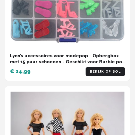
Lynn’s accessoires voor modepop - Opbergbox
met 15 paar schoenen - Geschikt voor Barbie pop
- Schoenen modepop - Opbergdoosje -
€ 14,99
BEKIJK OP BOL
Cadeauzakje