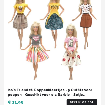
Isa's Friends® Poppenkleertjes - 5 Outfits voor
poppen - Geschikt voor o.a Barbie - Setje
'Sophie''
€ 11,95
BEKIJK OP BOL