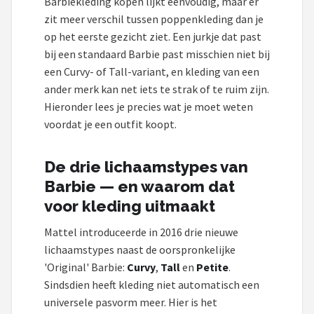
Barbiekleding kopen lijkt eenvoudig, maar er
POPULAIRE MERKEN
zit meer verschil tussen poppenkleding dan je
op het eerste gezicht ziet. Een jurkje dat past
Barbie
bij een standaard Barbie past misschien niet bij
een Curvy- of Tall-variant, en kleding van een
Paola Reina
ander merk kan net iets te strak of te ruim zijn.
Hieronder lees je precies wat je moet weten
Mattel
voordat je een outfit koopt.
Götz
De drie lichaamstypes van
Rainbow High
Barbie — en waarom dat
voor kleding uitmaakt
Disney
Mattel introduceerde in 2016 drie nieuwe
lichaamstypes naast de oorspronkelijke
Corolle
'Original' Barbie:
Curvy
,
Tall
en
Petite
.
Sindsdien heeft kleding niet automatisch een
Heless
universele pasvorm meer. Hier is het