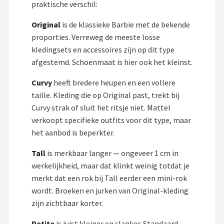
L.O.L. Surprise!
praktische verschil:
Original
is de klassieke Barbie met de bekende
Monster High
proporties. Verreweg de meeste losse
kledingsets en accessoires zijn op dit type
Alle merken →
afgestemd. Schoenmaat is hier ook het kleinst.
Curvy
heeft bredere heupen en een vollere
taille. Kleding die op Original past, trekt bij
Curvy strak of sluit het ritsje niet. Mattel
verkoopt specifieke outfits voor dit type, maar
het aanbod is beperkter.
Tall
is merkbaar langer — ongeveer 1 cm in
werkelijkheid, maar dat klinkt weinig totdat je
merkt dat een rok bij Tall eerder een mini-rok
wordt. Broeken en jurken van Original-kleding
zijn zichtbaar korter.
Petite
is juist kleiner en slanker. Standaard