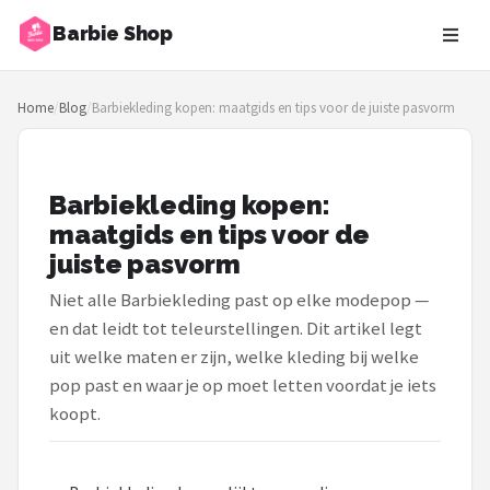
Barbie Shop
Zoeken
Home
/
Blog
/
Barbiekleding kopen: maatgids en tips voor de juiste pasvorm
NAVIGATIE
Shop
Barbiekleding kopen:
Merken
maatgids en tips voor de
juiste pasvorm
Blog
Niet alle Barbiekleding past op elke modepop —
Barbies
en dat leidt tot teleurstellingen. Dit artikel legt
uit welke maten er zijn, welke kleding bij welke
Poppen
pop past en waar je op moet letten voordat je iets
koopt.
Meubeltjes
Shop