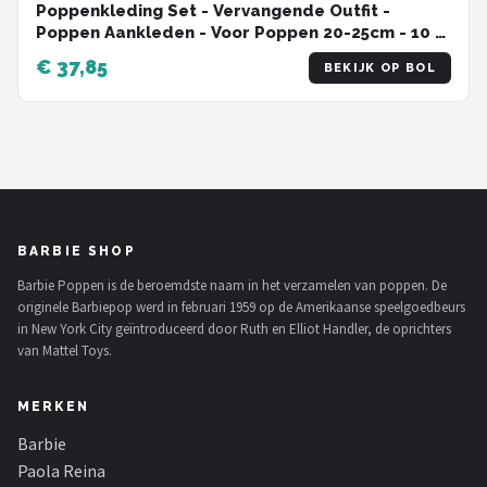
Poppenkleding Set - Vervangende Outfit -
Poppen Aankleden - Voor Poppen 20-25cm - 10 x
10 x 1 cm
€ 37,85
BEKIJK OP BOL
BARBIE SHOP
Barbie Poppen is de beroemdste naam in het verzamelen van poppen. De
originele Barbiepop werd in februari 1959 op de Amerikaanse speelgoedbeurs
in New York City geïntroduceerd door Ruth en Elliot Handler, de oprichters
van Mattel Toys.
MERKEN
Barbie
Paola Reina