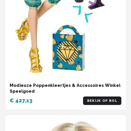
Modieuze Poppenkleertjes & Accessoires Winkel
Speelgoed
€ 427,13
BEKIJK OP BOL