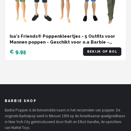
Isa's Friends® Poppenkleertjes - 5 Outfits voor
Mannen poppen - Geschikt voor o.a Barbie -
Setje 'Jesse'
€ 9,95
BEKIJK OP BOL
BARBIE SHOP
Barbie Poppen is de beroemdste naam in het verzamelen van poppen. De
originele Barbiepop werd in februari 1959 op de Amerikaanse speelgoedbeurs
in New York City geïntroduceerd door Ruth en Elliot Handler, de oprichters
van Mattel Toys.