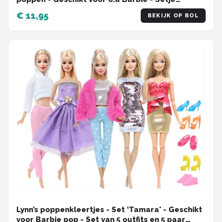
'Megan'
€ 11,95
BEKIJK OP BOL
Lynn’s poppenkleertjes - Set ‘Tamara' - Geschikt
voor Barbie pop - Set van 5 outfits en 5 paar