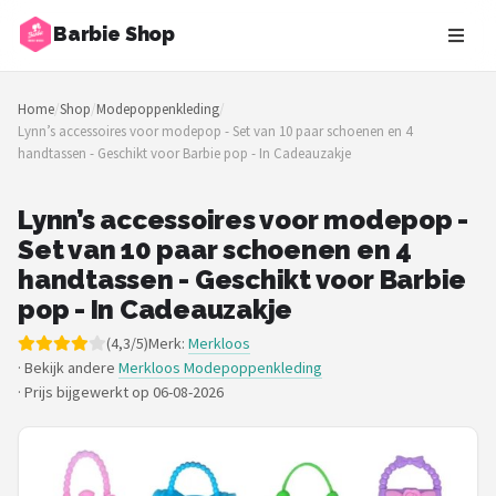
Barbie Shop
Zoeken
Home
/
Shop
/
Modepoppenkleding
/
NAVIGATIE
Lynn’s accessoires voor modepop - Set van 10 paar schoenen en 4
handtassen - Geschikt voor Barbie pop - In Cadeauzakje
Shop
Merken
Lynn’s accessoires voor modepop -
Set van 10 paar schoenen en 4
Blog
handtassen - Geschikt voor Barbie
pop - In Cadeauzakje
Barbies
(4,3/5)
Merk:
Merkloos
· Bekijk andere
Merkloos Modepoppenkleding
Poppen
·
Prijs bijgewerkt op 06-08-2026
Meubeltjes
Shop