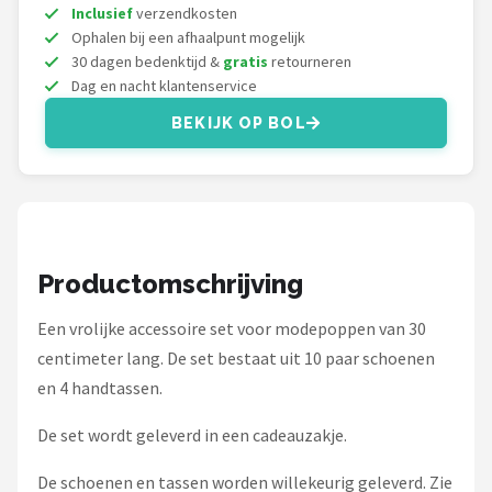
Monster High
Inclusief
verzendkosten
Ophalen bij een afhaalpunt mogelijk
L.O.L. Surprise!
30 dagen bedenktijd &
gratis
retourneren
Dag en nacht klantenservice
Alle merken →
BEKIJK OP BOL
Productomschrijving
Een vrolijke accessoire set voor modepoppen van 30
centimeter lang. De set bestaat uit 10 paar schoenen
en 4 handtassen.
De set wordt geleverd in een cadeauzakje.
De schoenen en tassen worden willekeurig geleverd. Zie