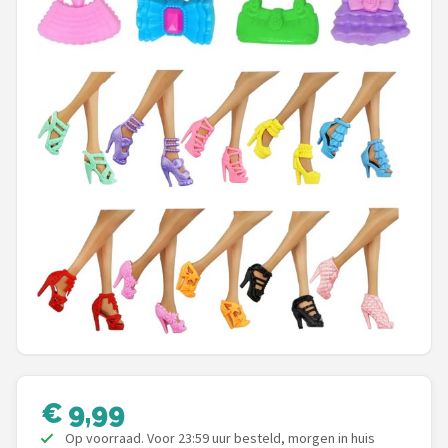
POPULAIRE MERKEN
Barbie
Paola Reina
Mattel
Götz
Rainbow High
Disney
Corolle
Heless
€ 9,99
Op voorraad. Voor 23:59 uur besteld, morgen in huis