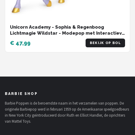
Unicorn Academy - Sophia & Regenboog
Lichtmagie Wildstar - Modepop met Interactieve
Eenhoorn met licht geluid en muziek
€ 47,99
BEKIJK OP BOL
BARBIE SHOP
Barbie Poppen is de beroemdste naam in het verzamelen van poppen. De
originele Barbiepop werd in februari 1959 op de Amerikaanse speelgoedbeurs
in New York City geïntroduceerd door Ruth en Elliot Handler, de oprichters
van Mattel Toys.