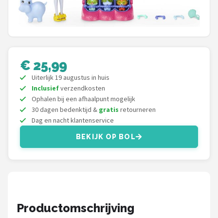
POPULAIRE MERKEN
Barbie
Paola Reina
€ 25,99
Uiterlijk 19 augustus in huis
Mattel
Inclusief
verzendkosten
Ophalen bij een afhaalpunt mogelijk
Götz
30 dagen bedenktijd &
gratis
retourneren
Dag en nacht klantenservice
Rainbow High
BEKIJK OP BOL
Disney
Corolle
Heless
Productomschrijving