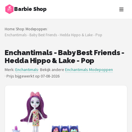
Barbie Shop
Zoeken
Home
/
Shop
/
Modepoppen
/
NAVIGATIE
Enchantimals - Baby Best Friends - Hedda Hippo & Lake - Pop
Shop
Enchantimals - Baby Best Friends -
Merken
Hedda Hippo & Lake - Pop
Merk:
Enchantimals
· Bekijk andere
Enchantimals Modepoppen
Blog
·
Prijs bijgewerkt op 07-08-2026
Barbies
Poppen
Meubeltjes
Shop