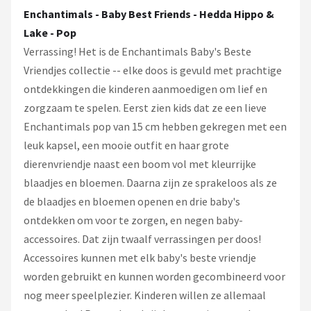
Monster High
Enchantimals - Baby Best Friends - Hedda Hippo &
Lake - Pop
L.O.L. Surprise!
Verrassing! Het is de Enchantimals Baby's Beste
Vriendjes collectie -- elke doos is gevuld met prachtige
Alle merken →
ontdekkingen die kinderen aanmoedigen om lief en
zorgzaam te spelen. Eerst zien kids dat ze een lieve
Enchantimals pop van 15 cm hebben gekregen met een
leuk kapsel, een mooie outfit en haar grote
dierenvriendje naast een boom vol met kleurrijke
blaadjes en bloemen. Daarna zijn ze sprakeloos als ze
de blaadjes en bloemen openen en drie baby's
ontdekken om voor te zorgen, en negen baby-
accessoires. Dat zijn twaalf verrassingen per doos!
Accessoires kunnen met elk baby's beste vriendje
worden gebruikt en kunnen worden gecombineerd voor
nog meer speelplezier. Kinderen willen ze allemaal