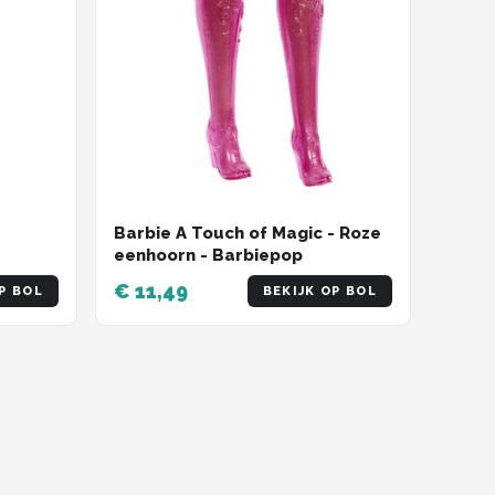
Barbie A Touch of Magic - Roze
eenhoorn - Barbiepop
€ 11,49
P BOL
BEKIJK OP BOL