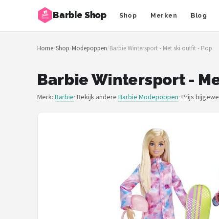
Barbie Shop
Shop
Merken
Blog
Zoeken
Home
/
Shop
/
Modepoppen
/
Barbie Wintersport - Met ski outfit - Pop
NAVIGATIE
Shop
Barbie Wintersport - Met
Merken
Merk:
Barbie
· Bekijk andere
Barbie Modepoppen
·
Prijs bijgew
Blog
Barbies
Poppen
Meubeltjes
Shop