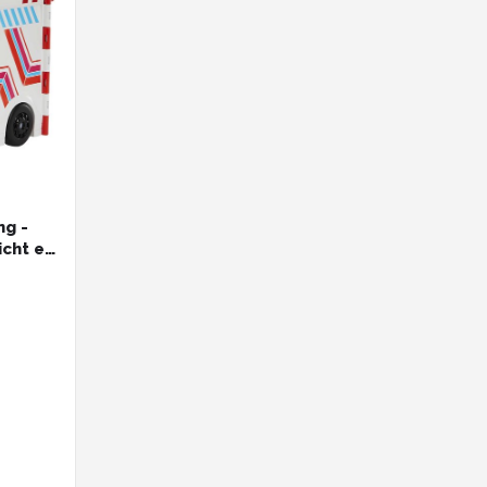
ng -
icht en