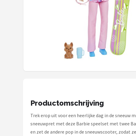
POPULAIRE MERKEN
Barbie
Paola Reina
Mattel
Götz
Rainbow High
Disney
Productomschrijving
Corolle
Trek erop uit voor een heerlijke dag in de sneeuw 
Heless
sneeuwpret met deze Barbie speelset met twee Bar
en zet de andere pop in de sneeuwscooter, zodat ze