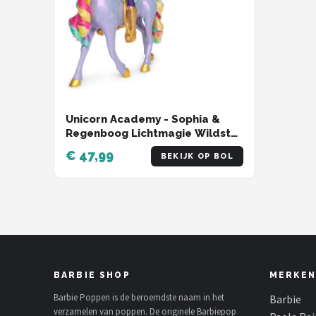
Unicorn Academy - Sophia &
Regenboog Lichtmagie Wildstar
- Modepop met Interactieve
€ 47,99
BEKIJK OP BOL
Eenhoorn met licht geluid en
muziek
BARBIE SHOP
MERKEN
Barbie Poppen is de beroemdste naam in het
Barbie
verzamelen van poppen. De originele Barbiepop