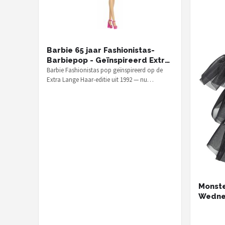
Barbie 65 jaar Fashionistas-
Barbiepop - Geïnspireerd Extra
Lange Haar 1992
Barbie Fashionistas pop geïnspireerd op de
Extra Lange Haar-editie uit 1992 — nu
verkrijgbaar voor € 20,71 als onderdeel…
Monste
Wedne