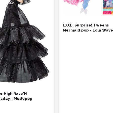
L.O.L. Surprise! Tweens
Mermaid pop - Lola Wave
r High Rave'N
sday - Modepop