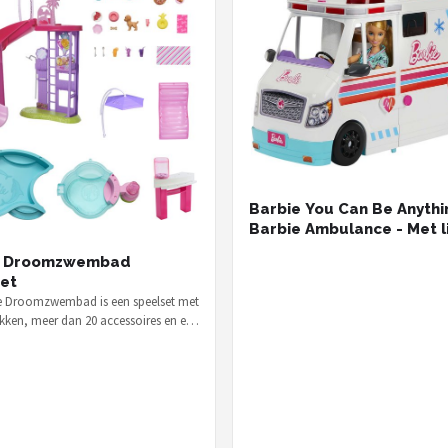
Barbie You Can Be Anythi
Barbie Ambulance - Met l
geluid
e Droomzwembad
et
e Droomzwembad is een speelset met
ekken, meer dan 20 accessoires en een
belfunctie — voor €…