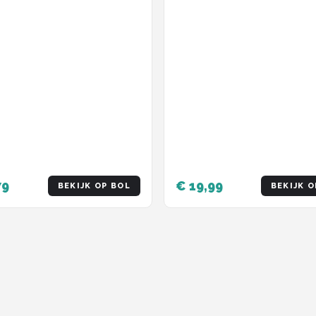
79
€ 19,99
BEKIJK OP BOL
BEKIJK O