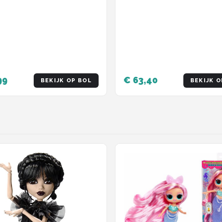
99
€ 63,40
BEKIJK OP BOL
BEKIJK O