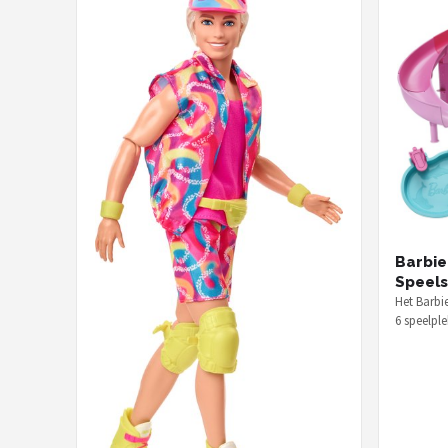
Barbi
Speels
Het Barbi
6 speelpl
echte bub