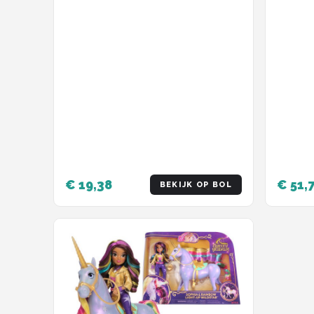
€ 19,38
€ 51,
BEKIJK OP BOL