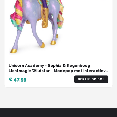
Unicorn Academy - Sophia & Regenboog
Lichtmagie Wildstar - Modepop met Interactieve
Eenhoorn met licht geluid en muziek
€ 47,99
BEKIJK OP BOL