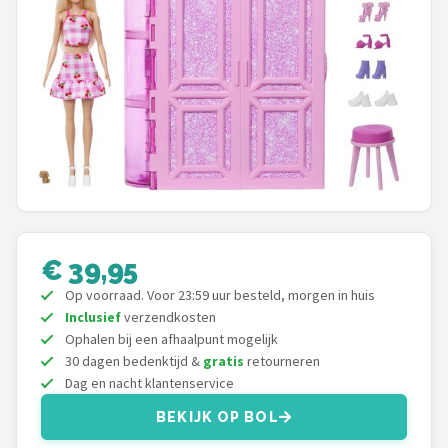
POPULAIRE MERKEN
Barbie
Paola Reina
Mattel
Götz
Rainbow High
€ 39,95
Op voorraad. Voor 23:59 uur besteld, morgen in huis
Disney
Inclusief
verzendkosten
Ophalen bij een afhaalpunt mogelijk
Corolle
30 dagen bedenktijd &
gratis
retourneren
Dag en nacht klantenservice
Heless
BEKIJK OP BOL