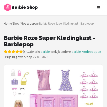
Barbie Shop
Zoeken
Home
/
Shop
/
Modepoppen
/
Barbie Roze Super Kledingkast - Barbiepop
NAVIGATIE
Shop
Barbie Roze Super Kledingkast -
Barbiepop
Merken
(5,0/5)
Merk:
Barbie
· Bekijk andere
Barbie Modepoppen
·
Prijs bijgewerkt op 22-07-2026
Blog
Barbies
Poppen
Meubeltjes
Shop