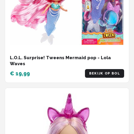
L.O.L. Surprise! Tweens Mermaid pop - Lola
Waves
€ 19,99
BEKIJK OP BOL