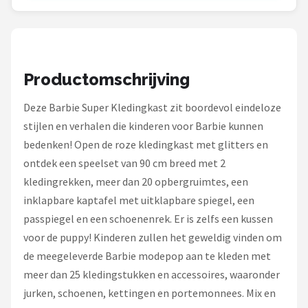
Monster High
L.O.L. Surprise!
Alle merken →
Productomschrijving
Deze Barbie Super Kledingkast zit boordevol eindeloze
stijlen en verhalen die kinderen voor Barbie kunnen
bedenken! Open de roze kledingkast met glitters en
ontdek een speelset van 90 cm breed met 2
kledingrekken, meer dan 20 opbergruimtes, een
inklapbare kaptafel met uitklapbare spiegel, een
passpiegel en een schoenenrek. Er is zelfs een kussen
voor de puppy! Kinderen zullen het geweldig vinden om
de meegeleverde Barbie modepop aan te kleden met
meer dan 25 kledingstukken en accessoires, waaronder
jurken, schoenen, kettingen en portemonnees. Mix en