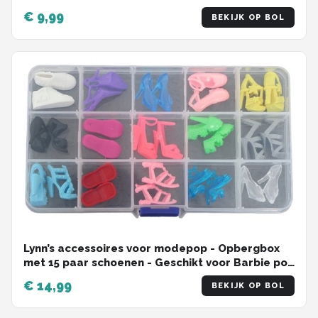
€ 9,99
BEKIJK OP BOL
Lynn’s accessoires voor modepop - Opbergbox
met 15 paar schoenen - Geschikt voor Barbie pop
- Schoenen modepop - Opbergdoosje -
€ 14,99
BEKIJK OP BOL
Cadeauzakje