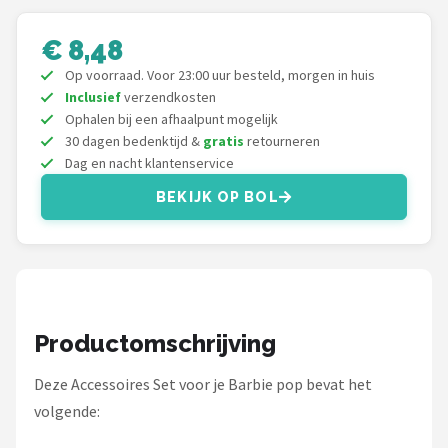
Monster High
€ 8,48
L.O.L. Surprise!
Op voorraad. Voor 23:00 uur besteld, morgen in huis
Inclusief
verzendkosten
Alle merken →
Ophalen bij een afhaalpunt mogelijk
30 dagen bedenktijd &
gratis
retourneren
Dag en nacht klantenservice
BEKIJK OP BOL
Productomschrijving
Deze Accessoires Set voor je Barbie pop bevat het
volgende: