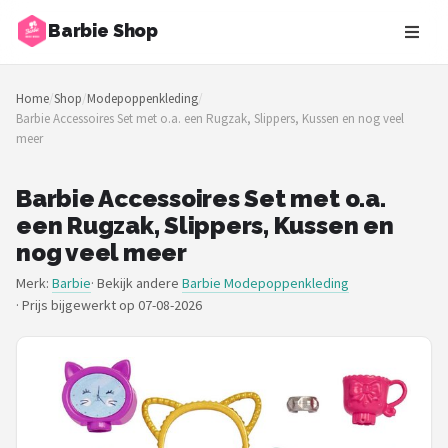
Barbie Shop
Zoeken
Home
/
Shop
/
Modepoppenkleding
/
NAVIGATIE
Barbie Accessoires Set met o.a. een Rugzak, Slippers, Kussen en nog veel
meer
Shop
Merken
Barbie Accessoires Set met o.a.
een Rugzak, Slippers, Kussen en
Blog
nog veel meer
Merk:
Barbie
· Bekijk andere
Barbie Modepoppenkleding
Barbies
·
Prijs bijgewerkt op 07-08-2026
Poppen
Meubeltjes
Shop