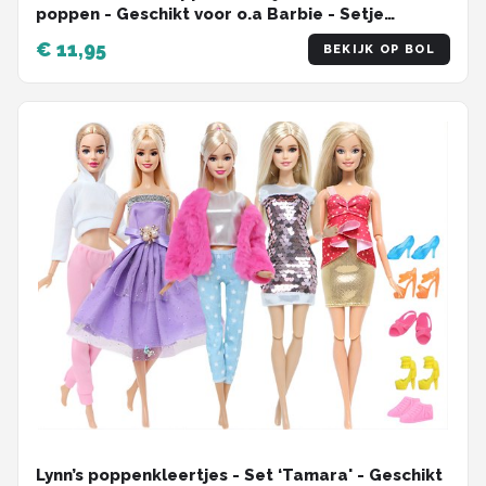
poppen - Geschikt voor o.a Barbie - Setje
'Megan'
€ 11,95
BEKIJK OP BOL
Lynn’s poppenkleertjes - Set ‘Tamara' - Geschikt