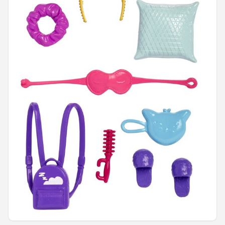
POPULAIRE MERKEN
Barbie
Paola Reina
Mattel
Götz
Rainbow High
Disney
Corolle
Heless