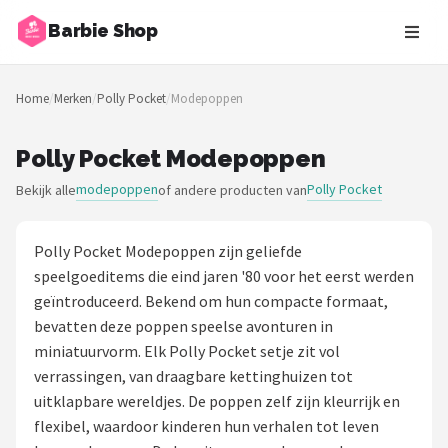
Barbie Shop
Zoeken
Home
/
Merken
/
Polly Pocket
/
Modepoppen
NAVIGATIE
Shop
Polly Pocket Modepoppen
modepoppen
Polly Pocket
Bekijk alle
of andere producten van
Merken
Blog
Polly Pocket Modepoppen zijn geliefde
speelgoeditems die eind jaren '80 voor het eerst werden
Barbies
geïntroduceerd. Bekend om hun compacte formaat,
bevatten deze poppen speelse avonturen in
Poppen
miniatuurvorm. Elk Polly Pocket setje zit vol
verrassingen, van draagbare kettinghuizen tot
Meubeltjes
uitklapbare wereldjes. De poppen zelf zijn kleurrijk en
flexibel, waardoor kinderen hun verhalen tot leven
Shop