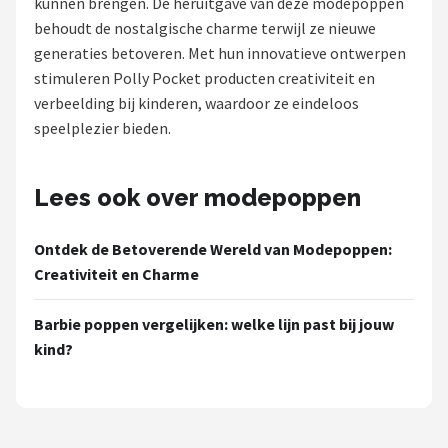
kunnen brengen. De heruitgave van deze modepoppen
POPULAIRE MERKEN
behoudt de nostalgische charme terwijl ze nieuwe
generaties betoveren. Met hun innovatieve ontwerpen
Barbie
stimuleren Polly Pocket producten creativiteit en
verbeelding bij kinderen, waardoor ze eindeloos
Paola Reina
speelplezier bieden.
Mattel
Lees ook over modepoppen
Götz
Ontdek de Betoverende Wereld van Modepoppen:
Rainbow High
Creativiteit en Charme
Disney
Barbie poppen vergelijken: welke lijn past bij jouw
kind?
Corolle
Heless