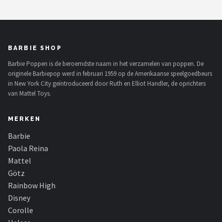
Monster High
L.O.L. Surprise!
BARBIE SHOP
Alle merken →
Barbie Poppen is de beroemdste naam in het verzamelen van poppen. De
originele Barbiepop werd in februari 1959 op de Amerikaanse speelgoedbeurs
in New York City geïntroduceerd door Ruth en Elliot Handler, de oprichters
van Mattel Toys.
MERKEN
Barbie
Paola Reina
Mattel
Götz
Rainbow High
Disney
Corolle