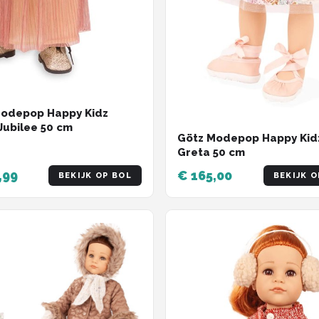
Modepop Happy Kidz
Jubilee 50 cm
Götz Modepop Happy Kid
Greta 50 cm
,99
€ 165,00
BEKIJK OP BOL
BEKIJK O