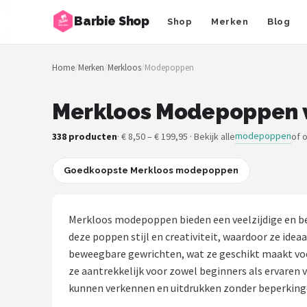
Barbie Shop
Shop
Merken
Blog
Zoeken
Home
/
Merken
/
Merkloos
/
Modepoppen
NAVIGATIE
Shop
Merkloos Modepoppen v
Merken
modepoppen
338 producten
· € 8,50 – € 199,95 · Bekijk alle
of 
Blog
Goedkoopste Merkloos modepoppen
Barbies
Merkloos modepoppen bieden een veelzijdige en be
Poppen
deze poppen stijl en creativiteit, waardoor ze id
beweegbare gewrichten, wat ze geschikt maakt voor
Meubeltjes
ze aantrekkelijk voor zowel beginners als ervaren
kunnen verkennen en uitdrukken zonder beperking
Shop