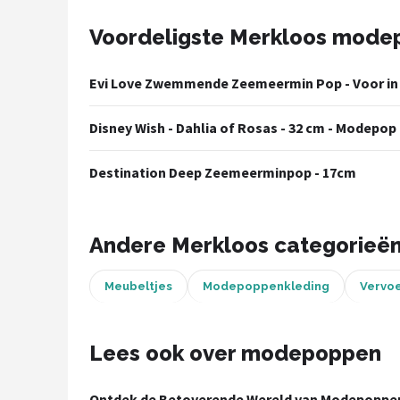
POPULAIRE MERKEN
Voordeligste Merkloos mod
Barbie
Evi Love Zwemmende Zeemeermin Pop - Voor in b
Paola Reina
Disney Wish - Dahlia of Rosas - 32 cm - Modepop
Mattel
Destination Deep Zeemeerminpop - 17cm
Götz
Rainbow High
Andere Merkloos categorieë
Disney
Meubeltjes
Modepoppenkleding
Vervo
Corolle
Lees ook over modepoppen
Heless
Ontdek de Betoverende Wereld van Modepoppen: