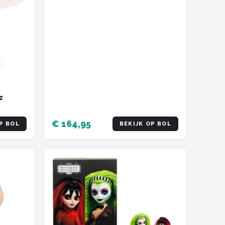
z
€ 164,95
P BOL
BEKIJK OP BOL