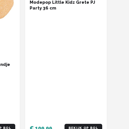
Modepop Little Kidz Grete PJ
Party 36 cm
ndje
€ 109,99
P BOL
BEKIJK OP BOL