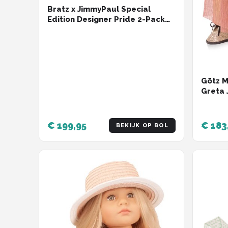
Bratz x JimmyPaul Special
Edition Designer Pride 2-Pack
(Gesigneerd) (248/275)
Götz 
Greta 
€ 199,95
€ 183
BEKIJK OP BOL