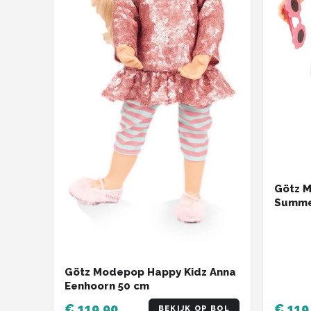
Götz 
Summe
Götz Modepop Happy Kidz Anna
Eenhoorn 50 cm
€ 119,90
€ 119
BEKIJK OP BOL