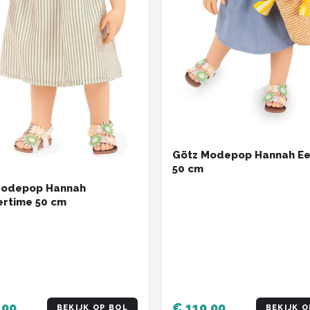
Götz Modepop Hannah Ee
50 cm
Modepop Hannah
rtime 50 cm
,00
€ 110,00
BEKIJK OP BOL
BEKIJK O