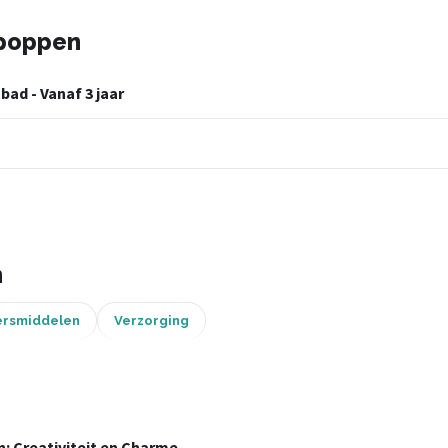
epoppen
ad - Vanaf 3 jaar
n
ersmiddelen
Verzorging
 Creativiteit en Charme