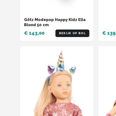
Götz Modepop Happy Kidz Ella
Blond 50 cm
€ 143,00
€ 139
BEKIJK OP BOL