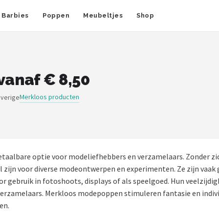
Barbies
Poppen
Meubeltjes
Shop
anaf € 8,50
Merkloos producten
overige
taalbare optie voor modeliefhebbers en verzamelaars. Zonder zic
eaal zijn voor diverse modeontwerpen en experimenten. Ze zijn v
 gebruik in fotoshoots, displays of als speelgoed. Hun veelzijd
 verzamelaars. Merkloos modepoppen stimuleren fantasie en individ
en.