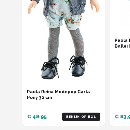
Paola
Baller
Paola Reina Modepop Carla
Pony 32 cm
€ 48,95
€ 83,
BEKIJK OP BOL