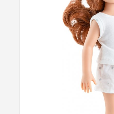
POPULAIRE MERKEN
Barbie
Paola Reina
Mattel
Götz
Rainbow High
Disney
Corolle
Heless