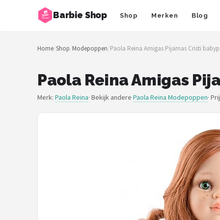
Barbie Shop
Shop
Merken
Blog
Zoeken
Home
/
Shop
/
Modepoppen
/
Paola Reina Amigas Pijamas Cristi babyp
NAVIGATIE
Shop
Paola Reina Amigas Pij
Merken
Merk:
Paola Reina
· Bekijk andere
Paola Reina Modepoppen
·
Pri
Blog
Barbies
Poppen
Meubeltjes
Shop