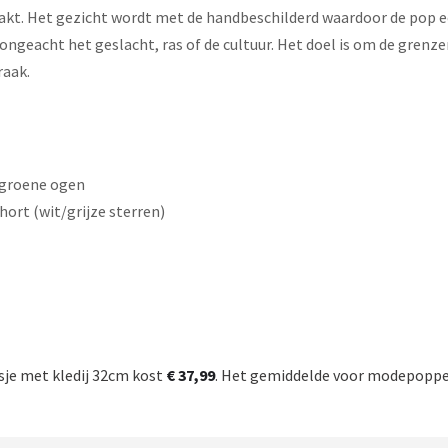
kt. Het gezicht wordt met de handbeschilderd waardoor de pop e
 ongeacht het geslacht, ras of de cultuur. Het doel is om de gren
raak.
 groene ogen
hort (wit/grijze sterren)
sje met kledij 32cm kost
€ 37,99
. Het gemiddelde voor modepoppen