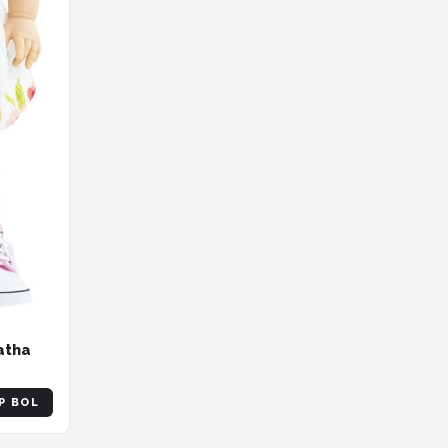
atha
P BOL