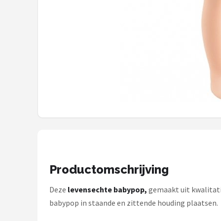
Monster High
L.O.L. Surprise!
Alle merken →
Productomschrijving
Deze
levensechte babypop,
gemaakt uit kwalitati
babypop in staande en zittende houding plaatsen.