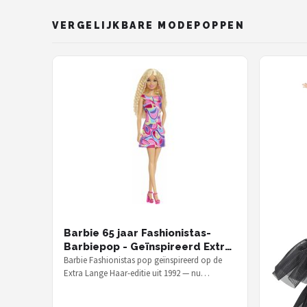
VERGELIJKBARE MODEPOPPEN
Barbie 65 jaar Fashionistas-
Barbiepop - Geïnspireerd Extra
Lange Haar 1992
Barbie Fashionistas pop geïnspireerd op de
Extra Lange Haar-editie uit 1992 — nu
verkrijgbaar voor € 20,71 als onderdeel…