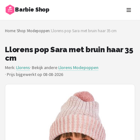
Barbie Shop
Zoeken
Home
/
Shop
/
Modepoppen
/
Llorens pop Sara met bruin haar 35 cm
NAVIGATIE
Shop
Llorens pop Sara met bruin haar 35
cm
Merken
Merk:
Llorens
· Bekijk andere
Llorens Modepoppen
·
Prijs bijgewerkt op 08-08-2026
Blog
Barbies
Poppen
Meubeltjes
Shop