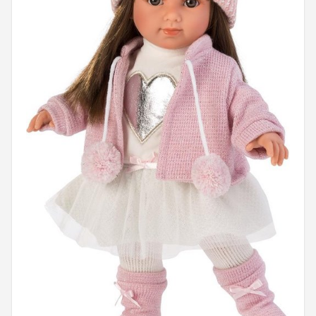
POPULAIRE MERKEN
Barbie
Paola Reina
Mattel
Götz
Rainbow High
Disney
Corolle
Heless