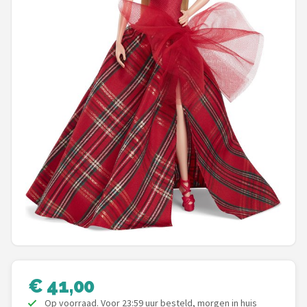
POPULAIRE MERKEN
Barbie
Paola Reina
Mattel
Götz
Rainbow High
Disney
Corolle
Heless
€ 41,00
Op voorraad. Voor 23:59 uur besteld, morgen in huis