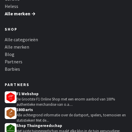
Heless
Alle merken →
SHOP
Alle categorieën
Alle merken
Blog
Partners
Barbies
PARTNERS
F1 Webshop
De Grootste F1 Online Shop met een enorm aanbod van 100%
authentieke merchandise van o.a....
180Darts
Alle achtergrond informatie over de dartsport, spelers, toernooien en
statistieken! Met de...
Shop Thuingereedschap
Het juiste tuingereedschap maakt elke klus in de tuin eenvoudiger,