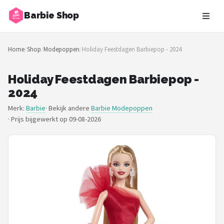
Barbie Shop
Zoeken
Home
/
Shop
/
Modepoppen
/
Holiday Feestdagen Barbiepop - 2024
NAVIGATIE
Shop
Holiday Feestdagen Barbiepop -
2024
Merken
Merk:
Barbie
· Bekijk andere
Barbie Modepoppen
·
Prijs bijgewerkt op 09-08-2026
Blog
Barbies
Poppen
Meubeltjes
Shop