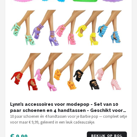
Lynn’s accessoires voor modepop - Set van 10
paar schoenen en 4 handtassen - Geschikt voor
Barbie pop - In Cadeauzakje
10 paar schoenen én 4 handtassen voor je Barbie pop — compleet setje
voor maar € 9,99, geleverd in een leuk cadeauzakje.
€ 9,99
BEKIJK OP BOL