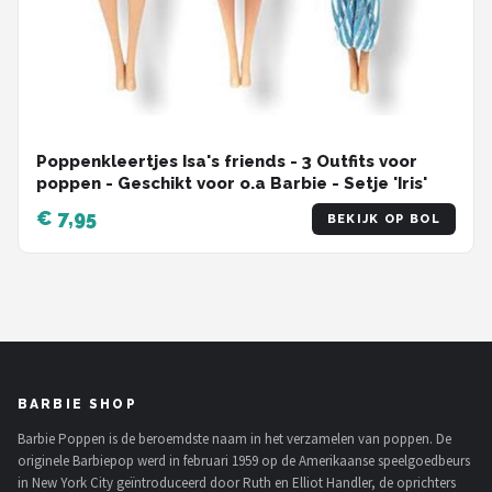
Poppenkleertjes Isa's friends - 3 Outfits voor
poppen - Geschikt voor o.a Barbie - Setje 'Iris'
€ 7,95
BEKIJK OP BOL
BARBIE SHOP
Barbie Poppen is de beroemdste naam in het verzamelen van poppen. De
originele Barbiepop werd in februari 1959 op de Amerikaanse speelgoedbeurs
in New York City geïntroduceerd door Ruth en Elliot Handler, de oprichters