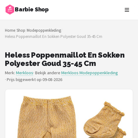
Barbie Shop
Zoeken
Home
/
Shop
/
Modepoppenkleding
/
NAVIGATIE
Heless Poppenmaillot En Sokken Polyester Goud 35-45 Cm
Shop
Heless Poppenmaillot En Sokken
Merken
Polyester Goud 35-45 Cm
Merk:
Merkloos
· Bekijk andere
Merkloos Modepoppenkleding
Blog
·
Prijs bijgewerkt op 09-08-2026
Barbies
Poppen
Meubeltjes
Shop