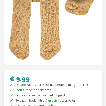
POPULAIRE MERKEN
Barbie
Paola Reina
Mattel
Götz
Rainbow High
Disney
€ 9,99
Corolle
Op voorraad. Voor 23:59 uur besteld, morgen in huis
Inclusief
verzendkosten
Ophalen bij een afhaalpunt mogelijk
Heless
30 dagen bedenktijd &
gratis
retourneren
Dag en nacht klantenservice