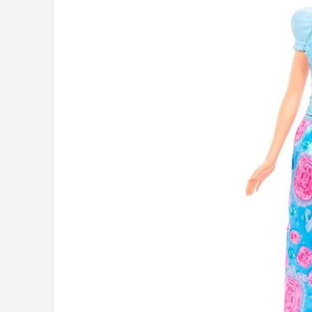
POPULAIRE MERKEN
Barbie
Paola Reina
Mattel
Götz
Rainbow High
Disney
Corolle
Heless