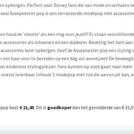
n opbergen. Perfect voor Disney fans die van mode en verhalen ve
Reveal Assepoester pop is een verrassende modepop met accessoir
 houd de 'sleutel' als een ring voor jezelf! Er staan verschillen
 accessoires als schoenen en een diadeem. Bevestig het hart aan
e accessoires kunt opbergen. Geef de Assepoester pop een styling
er om haar voor te bereiden op een dag vol avonturen! De beweeg
 voor eindeloos stylingplezier. Fans kunnen op zoek gaan naar m
et overal leverbaar. Inhoud: 1 modepop met rok die aan en uit kan, e
epop kost
€ 21,45
. Dit is
goedkoper
dan het gemiddelde van € 32,