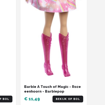
Barbie A Touch of Magic - Roze
eenhoorn - Barbiepop
€ 11,49
P BOL
BEKIJK OP BOL