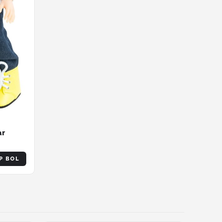
ar
P BOL