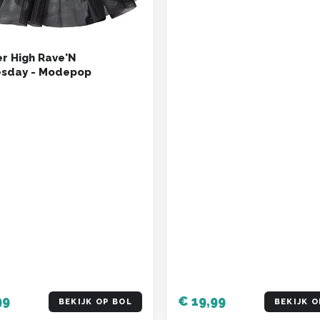
r High Rave'N
sday - Modepop
99
€ 19,99
BEKIJK OP BOL
BEKIJK O