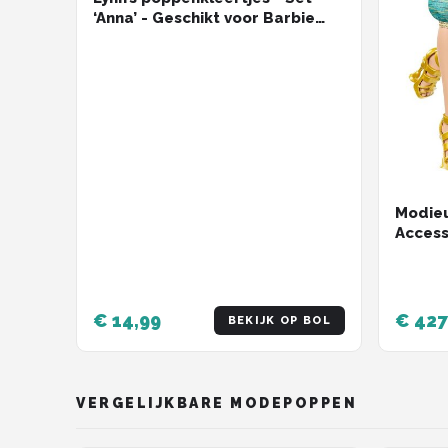
‘Anna’ - Geschikt voor Barbie
pop - Set van 5 outfits - Kleding
voor modepoppen -
Cadeauzakje
Modieu
Access
€ 14,99
€ 427
BEKIJK OP BOL
VERGELIJKBARE MODEPOPPEN