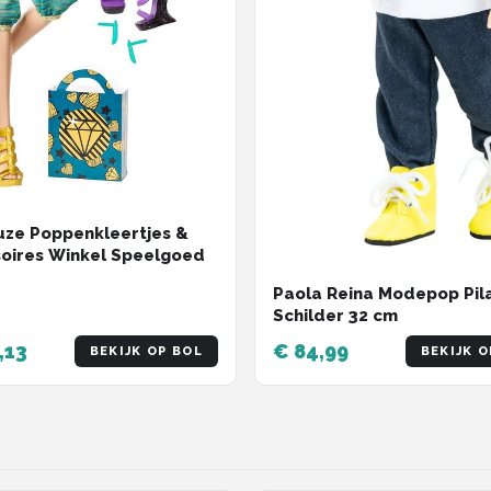
ze Poppenkleertjes &
oires Winkel Speelgoed
Paola Reina Modepop Pil
Schilder 32 cm
,13
€ 84,99
BEKIJK OP BOL
BEKIJK O