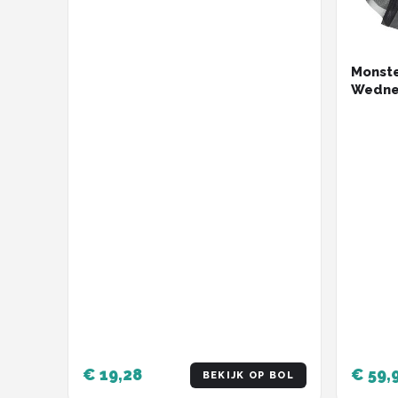
Monste
Wedne
€ 19,28
€ 59,
BEKIJK OP BOL