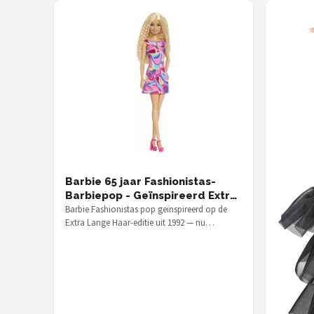
Barbie 65 jaar Fashionistas-
Barbiepop - Geïnspireerd Extra
Lange Haar 1992
Barbie Fashionistas pop geïnspireerd op de
Extra Lange Haar-editie uit 1992 — nu
verkrijgbaar voor € 20,71 als onderdeel…