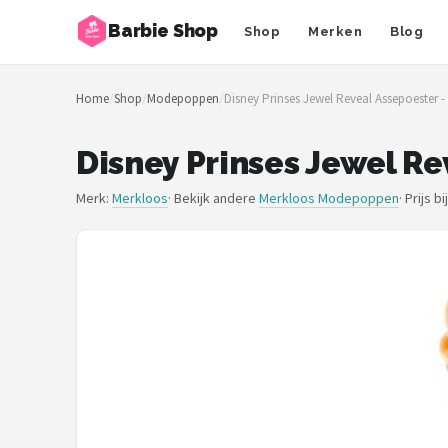
Barbie Shop
Shop
Merken
Blog
Zoeken
Home
/
Shop
/
Modepoppen
/
Disney Prinses Jewel Reveal Assepoester
NAVIGATIE
Shop
Disney Prinses Jewel R
Merken
Merk:
Merkloos
· Bekijk andere
Merkloos Modepoppen
·
Prijs b
Blog
Barbies
Poppen
Meubeltjes
Shop