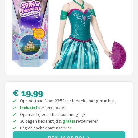
POPULAIRE MERKEN
Barbie
Paola Reina
Mattel
Götz
Rainbow High
€ 19,99
Disney
Op voorraad. Voor 23:59 uur besteld, morgen in huis
Inclusief
verzendkosten
Corolle
Ophalen bij een afhaalpunt mogelijk
30 dagen bedenktijd &
gratis
retourneren
Heless
Dag en nacht klantenservice