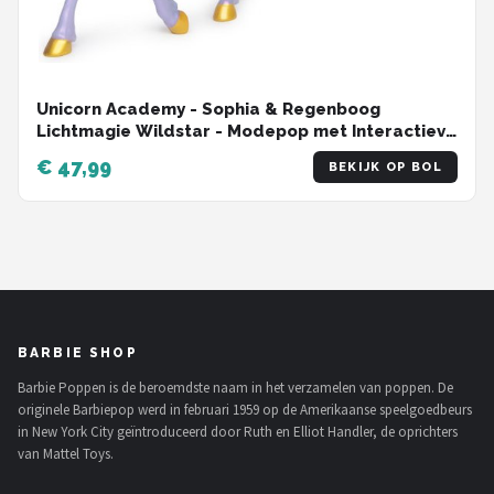
Unicorn Academy - Sophia & Regenboog
Lichtmagie Wildstar - Modepop met Interactieve
Eenhoorn met licht geluid en muziek
€ 47,99
BEKIJK OP BOL
BARBIE SHOP
Barbie Poppen is de beroemdste naam in het verzamelen van poppen. De
originele Barbiepop werd in februari 1959 op de Amerikaanse speelgoedbeurs
in New York City geïntroduceerd door Ruth en Elliot Handler, de oprichters
van Mattel Toys.