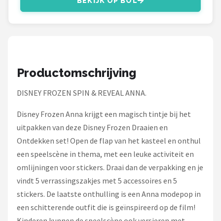
BEKIJK OP BOL
Monster High
L.O.L. Surprise!
Alle merken →
Productomschrijving
DISNEY FROZEN SPIN & REVEAL ANNA.
Disney Frozen Anna krijgt een magisch tintje bij het
uitpakken van deze Disney Frozen Draaien en
Ontdekken set! Open de flap van het kasteel en onthul
een speelscène in thema, met een leuke activiteit en
omlijningen voor stickers. Draai dan de verpakking en je
vindt 5 verrassingszakjes met 5 accessoires en 5
stickers. De laatste onthulling is een Anna modepop in
een schitterende outfit die is geïnspireerd op de film!
Kinderen kunnen de speelscène ook versieren met