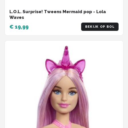
L.O.L. Surprise! Tweens Mermaid pop - Lola
Waves
€ 19,99
BEKIJK OP BOL