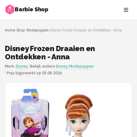
Barbie Shop
Zoeken
Home
/
Shop
/
Modepoppen
/
Disney Frozen Draaien en Ontdekken - Anna
NAVIGATIE
Shop
Disney Frozen Draaien en
Ontdekken - Anna
Merken
Merk:
Disney
· Bekijk andere
Disney Modepoppen
·
Prijs bijgewerkt op 05-08-2026
Blog
Barbies
Poppen
Meubeltjes
Shop