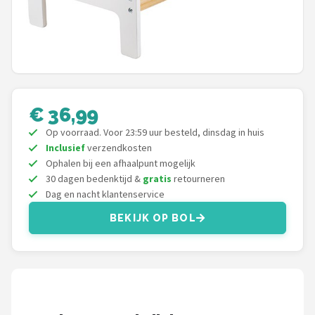
POPULAIRE MERKEN
Barbie
Paola Reina
€ 36,99
Mattel
Op voorraad. Voor 23:59 uur besteld, dinsdag in huis
Götz
Inclusief
verzendkosten
Ophalen bij een afhaalpunt mogelijk
30 dagen bedenktijd &
gratis
retourneren
Rainbow High
Dag en nacht klantenservice
Disney
BEKIJK OP BOL
Corolle
Heless