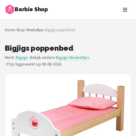
Barbie Shop
Zoeken
Home
/
Shop
/
Meubeltjes
/
Bigjigs poppenbed
NAVIGATIE
Shop
Bigjigs poppenbed
Merk:
Bigjigs
· Bekijk andere
Bigjigs Meubeltjes
Merken
·
Prijs bijgewerkt op 08-08-2026
Blog
Barbies
Poppen
Meubeltjes
Shop