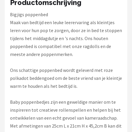
Productomschrijving
L.O.L. Surprise!
Bigjigs poppenbed
Monster High
Maak van bedtijd een leuke leerervaring als kleintjes
leren voor hun pop te zorgen, door ze in bed te stoppen
Alle merken →
tijdens het middagdutje en 's nachts. Ons houten
poppenbed is compatibel met onze ragdolls en de
meeste andere poppenmerken.
Ons schattige poppenbed wordt geleverd met roze
polkadot beddengoed om de beste vriend van je kleintje
warm te houden als het bedtijd is.
Baby poppenbedjes zijn een geweldige manier om te
inspireren tot creatieve rollenspellen en helpen bij het
ontwikkelen van een echt gevoel van kameraadschap.
Met afmetingen van 25cm L x 21cm H x 45,2cm B kan dit