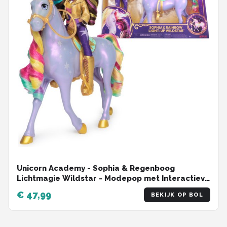
Unicorn Academy - Sophia & Regenboog
Lichtmagie Wildstar - Modepop met Interactieve
Eenhoorn met licht geluid en muziek
€ 47,99
BEKIJK OP BOL