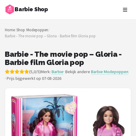
Barbie Shop
Zoeken
Home
/
Shop
/
Modepoppen
/
NAVIGATIE
Barbie - The movie pop – Gloria - Barbie film Gloria pop
Shop
Barbie - The movie pop – Gloria -
Merken
Barbie film Gloria pop
(5,0/5)
Merk:
Barbie
· Bekijk andere
Barbie Modepoppen
Blog
·
Prijs bijgewerkt op 07-08-2026
Barbies
Poppen
Meubeltjes
Shop