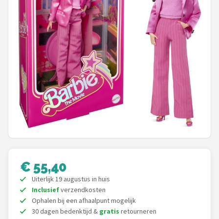
POPULAIRE MERKEN
Barbie
Paola Reina
Mattel
Götz
Rainbow High
Disney
€ 55,40
Corolle
Uiterlijk 19 augustus in huis
Inclusief
verzendkosten
Heless
Ophalen bij een afhaalpunt mogelijk
30 dagen bedenktijd &
gratis
retourneren