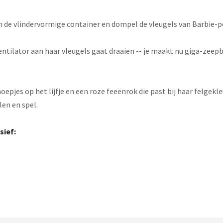
 in de vlindervormige container en dompel de vleugels van Barbie-p
ventilator aan haar vleugels gaat draaien -- je maakt nu giga-zee
noepjes op het lijfje en een roze feeënrok die past bij haar felgek
en en spel.
sief: