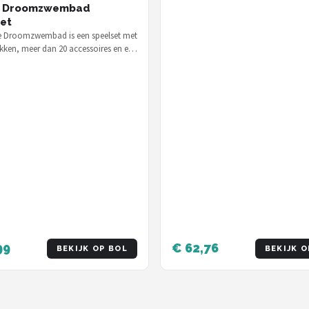
e Droomzwembad
et
e Droomzwembad is een speelset met
ekken, meer dan 20 accessoires en een
belfunctie — voor €…
99
€ 62,76
BEKIJK OP BOL
BEKIJK O