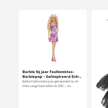
Barbie 65 jaar Fashionistas-
Barbiepop - Geïnspireerd Extra
Lange Haar 1992
Barbie Fashionistas pop geïnspireerd op de
Extra Lange Haar-editie uit 1992 — nu
verkrijgbaar voor € 20,71 als onderdeel…