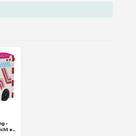
ng -
icht en