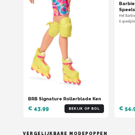
Barbi
Speels
Het Barbi
6 speelpl
echte bub
BRB Signature Rollerblade Ken
€ 43,99
€ 54,
BEKIJK OP BOL
VERGELIJKBARE MODEPOPPEN