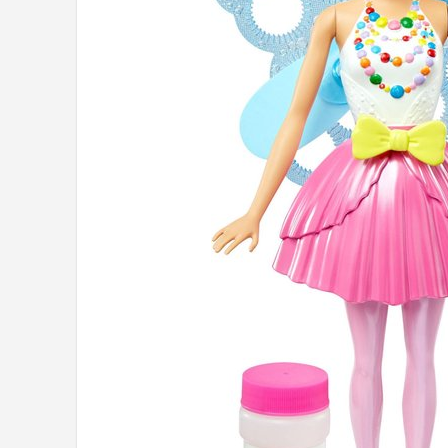
POPULAIRE MERKEN
Barbie
Paola Reina
Mattel
Götz
Rainbow High
Disney
Corolle
Heless