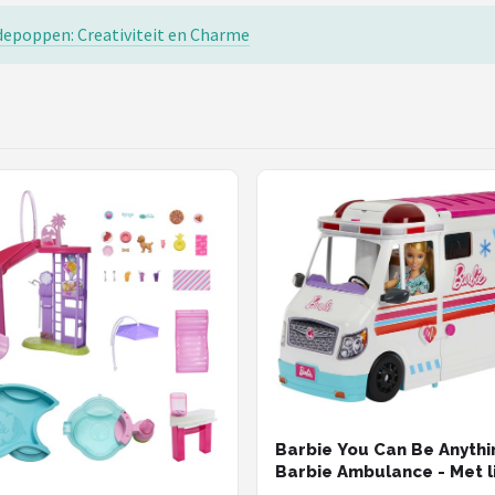
epoppen: Creativiteit en Charme
Barbie You Can Be Anythi
Barbie Ambulance - Met l
geluid