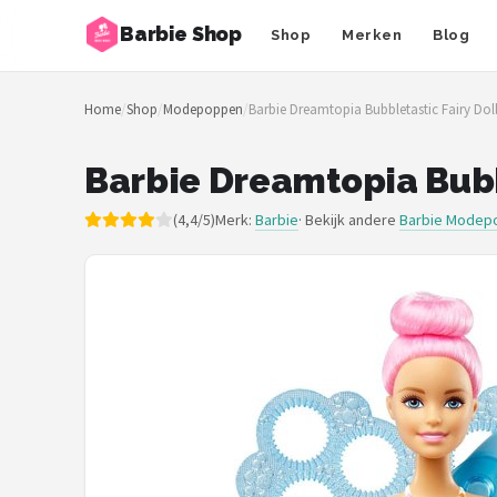
Barbie Shop
Shop
Merken
Blog
Zoeken
Home
/
Shop
/
Modepoppen
/
Barbie Dreamtopia Bubbletastic Fairy Doll
NAVIGATIE
Shop
Barbie Dreamtopia Bubbl
Merken
(4,4/5)
Merk:
Barbie
· Bekijk andere
Barbie Modep
Blog
Barbies
Poppen
Meubeltjes
Shop