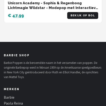
Unicorn Academy - Sophia & Regenboog
Lichtmagie Wildstar - Modepop met Interactieve
Eenhoorn met licht geluid en muziek
€ 47,99
BEKIJK OP BOL
BARBIE SHOP
Barbie Poppen is de beroemdste naam in het verzamelen van poppen. De
originele Barbiepop werd in februari 1959 op de Amerikaanse speelgoedbeurs
in New York City geïntroduceerd door Ruth en Elliot Handler, de oprichters
van Mattel Toys.
MERKEN
Barbie
Paola Reina