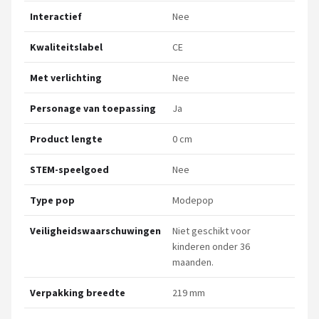
Interactief
Nee
Kwaliteitslabel
CE
Met verlichting
Nee
Personage van toepassing
Ja
Product lengte
0 cm
STEM-speelgoed
Nee
Type pop
Modepop
Veiligheidswaarschuwingen
Niet geschikt voor
kinderen onder 36
maanden.
Verpakking breedte
219 mm