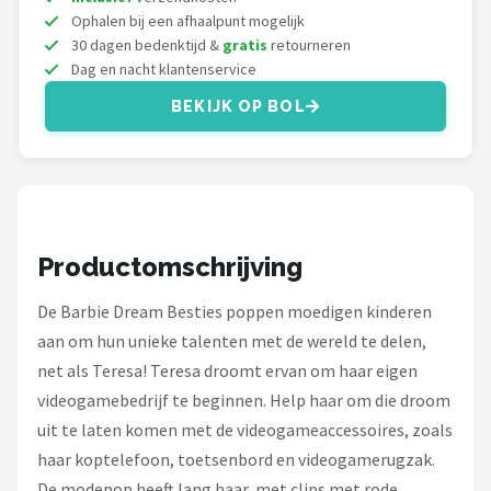
L.O.L. Surprise!
Ophalen bij een afhaalpunt mogelijk
30 dagen bedenktijd &
gratis
retourneren
Monster High
Dag en nacht klantenservice
BEKIJK OP BOL
Alle merken →
Productomschrijving
De Barbie Dream Besties poppen moedigen kinderen
aan om hun unieke talenten met de wereld te delen,
net als Teresa! Teresa droomt ervan om haar eigen
videogamebedrijf te beginnen. Help haar om die droom
uit te laten komen met de videogameaccessoires, zoals
haar koptelefoon, toetsenbord en videogamerugzak.
De modepop heeft lang haar, met clips met rode