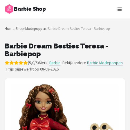
Barbie Shop
Zoeken
Home
/
Shop
/
Modepoppen
/
Barbie Dream Besties Teresa - Barbiepop
NAVIGATIE
Shop
Barbie Dream Besties Teresa -
Barbiepop
Merken
(5,0/5)
Merk:
Barbie
· Bekijk andere
Barbie Modepoppen
·
Prijs bijgewerkt op 08-08-2026
Blog
Barbies
Poppen
Meubeltjes
Shop