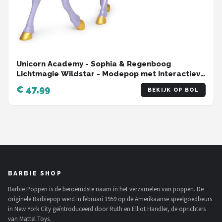
Unicorn Academy - Sophia & Regenboog
Lichtmagie Wildstar - Modepop met Interactieve
Eenhoorn met licht geluid en muziek
€ 47,99
BEKIJK OP BOL
BARBIE SHOP
Barbie Poppen is de beroemdste naam in het verzamelen van poppen. De
originele Barbiepop werd in februari 1959 op de Amerikaanse speelgoedbeurs
in New York City geïntroduceerd door Ruth en Elliot Handler, de oprichters
van Mattel Toys.