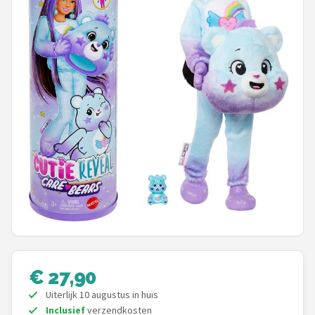
POPULAIRE MERKEN
Barbie
Paola Reina
Mattel
Götz
Rainbow High
Disney
Corolle
€ 27,90
Heless
Uiterlijk 10 augustus in huis
Inclusief
verzendkosten