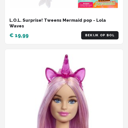
L.O.L. Surprise! Tweens Mermaid pop - Lola
Waves
€ 19,99
BEKIJK OP BOL