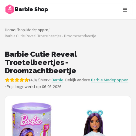
Barbie Shop
Zoeken
Home
/
Shop
/
Modepoppen
/
NAVIGATIE
Barbie Cutie Reveal Troetelbeertjes - Droomzachtbeertje
Shop
Barbie Cutie Reveal
Merken
Troetelbeertjes -
Droomzachtbeertje
Blog
(4,8/5)
Merk:
Barbie
· Bekijk andere
Barbie Modepoppen
·
Prijs bijgewerkt op 06-08-2026
Barbies
Poppen
Meubeltjes
Shop