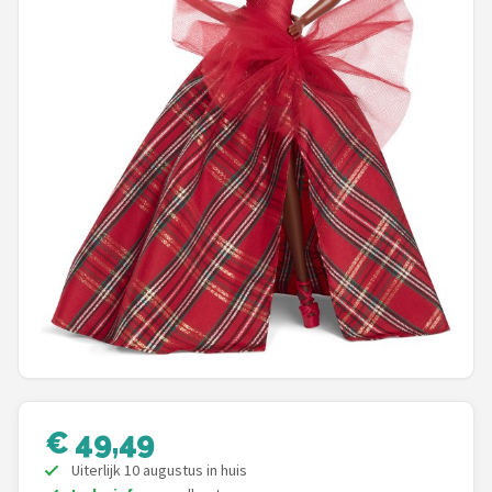
POPULAIRE MERKEN
Barbie
Paola Reina
Mattel
Götz
Rainbow High
Disney
Corolle
€ 49,49
Heless
Uiterlijk 10 augustus in huis