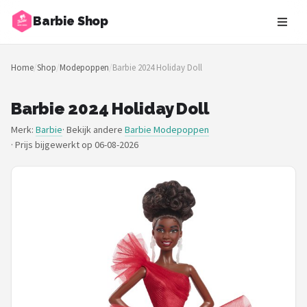
Barbie Shop
Zoeken
Home
/
Shop
/
Modepoppen
/
Barbie 2024 Holiday Doll
NAVIGATIE
Shop
Barbie 2024 Holiday Doll
Merk:
Barbie
· Bekijk andere
Barbie Modepoppen
Merken
·
Prijs bijgewerkt op 06-08-2026
Blog
Barbies
Poppen
Meubeltjes
Shop