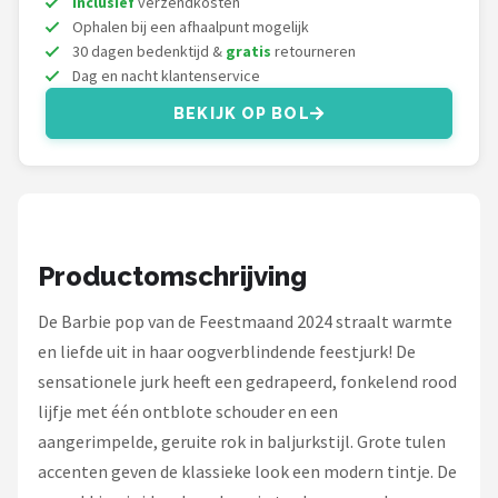
Inclusief
verzendkosten
Monster High
Ophalen bij een afhaalpunt mogelijk
30 dagen bedenktijd &
gratis
retourneren
L.O.L. Surprise!
Dag en nacht klantenservice
BEKIJK OP BOL
Alle merken →
Productomschrijving
De Barbie pop van de Feestmaand 2024 straalt warmte
en liefde uit in haar oogverblindende feestjurk! De
sensationele jurk heeft een gedrapeerd, fonkelend rood
lijfje met één ontblote schouder en een
aangerimpelde, geruite rok in baljurkstijl. Grote tulen
accenten geven de klassieke look een modern tintje. De