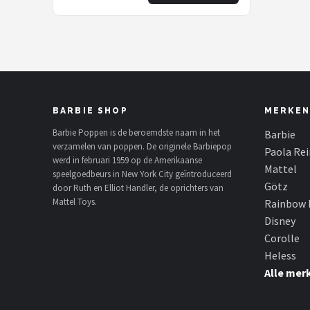
BARBIE SHOP
MERKEN
Barbie Poppen is de beroemdste naam in het
Barbie
verzamelen van poppen. De originele Barbiepop
Paola Re
werd in februari 1959 op de Amerikaanse
Mattel
speelgoedbeurs in New York City geïntroduceerd
Götz
door Ruth en Elliot Handler, de oprichters van
Mattel Toys.
Rainbow 
Disney
Corolle
Heless
Alle mer