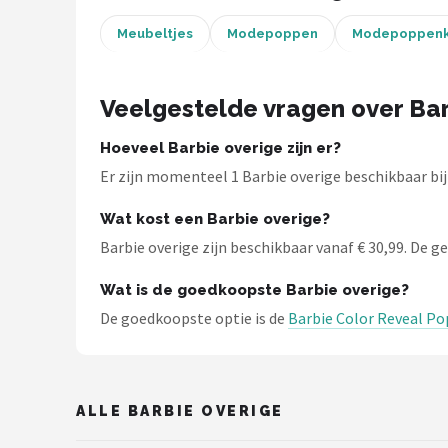
POPULAIRE MERKEN
Meubeltjes
Modepoppen
Modepoppenk
Barbie
Veelgestelde vragen over Bar
Paola Reina
Hoeveel Barbie overige zijn er?
Mattel
Er zijn momenteel 1 Barbie overige beschikbaar bij
Götz
Wat kost een Barbie overige?
Barbie overige zijn beschikbaar vanaf € 30,99. De gem
Rainbow High
Wat is de goedkoopste Barbie overige?
Disney
De goedkoopste optie is de
Barbie Color Reveal P
Corolle
Heless
ALLE BARBIE OVERIGE