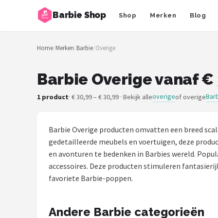
Barbie Shop
Shop
Merken
Blog
Zoeken
Home
/
Merken
/
Barbie
/
Overige
NAVIGATIE
Shop
Barbie Overige vanaf €
Merken
overige
Bar
1 product
· € 30,99 – € 30,99 · Bekijk alle
of overige
Blog
Barbie Overige producten omvatten een breed scala 
Barbies
gedetailleerde meubels en voertuigen, deze produc
en avonturen te bedenken in Barbies wereld. Popul
Poppen
accessoires. Deze producten stimuleren fantasierij
favoriete Barbie-poppen.
Meubeltjes
Andere Barbie categorieën
Shop