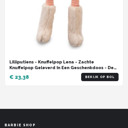
Lilliputiens - Knuffelpop Lena - Zachte
Knuffelpop Geleverd In Een Geschenkdoos - De
Pop Is 32 Cm Groot - Geschikt Vanaf 2 Jaar
€ 23,38
BEKIJK OP BOL
BARBIE SHOP