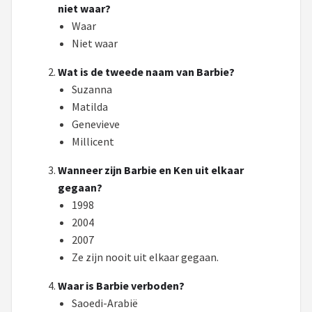
niet waar?
POPULAIRE MERKEN
Waar
Niet waar
Barbie
Wat is de tweede naam van Barbie?
Paola Reina
Suzanna
Matilda
Mattel
Genevieve
Millicent
Götz
Wanneer zijn Barbie en Ken uit elkaar
Rainbow High
gegaan?
1998
Disney
2004
2007
Corolle
Ze zijn nooit uit elkaar gegaan.
Heless
Waar is Barbie verboden?
Saoedi-Arabië