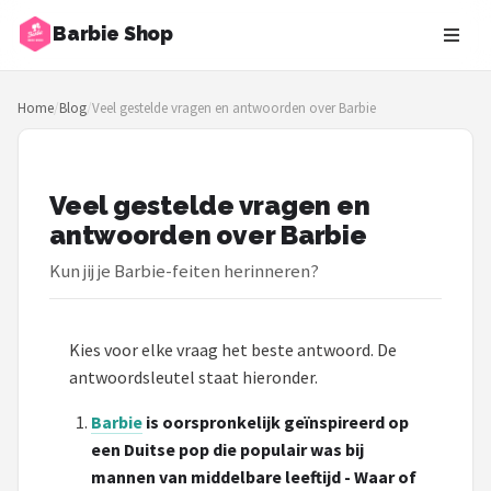
Barbie Shop
Zoeken
Home
/
Blog
/
Veel gestelde vragen en antwoorden over Barbie
NAVIGATIE
Shop
Veel gestelde vragen en
Merken
antwoorden over Barbie
Blog
Kun jij je Barbie-feiten herinneren?
Barbies
Kies voor elke vraag het beste antwoord. De
Poppen
antwoordsleutel staat hieronder.
Barbie
is oorspronkelijk geïnspireerd op
Meubeltjes
een Duitse pop die populair was bij
mannen van middelbare leeftijd - Waar of
Shop