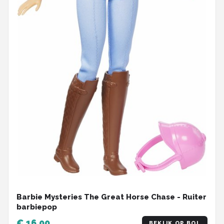
Barbie Mysteries The Great Horse Chase - Ruiter
barbiepop
€ 16,00
BEKIJK OP BOL