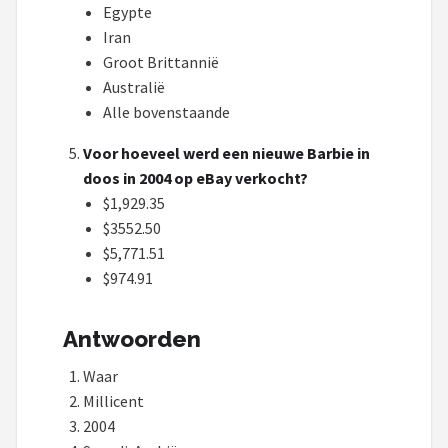
Monster High
Egypte
Iran
L.O.L. Surprise!
Groot Brittannië
Australië
Alle merken →
Alle bovenstaande
Voor hoeveel werd een nieuwe Barbie in
doos in 2004 op eBay verkocht?
$1,929.35
$3552.50
$5,771.51
$974.91
Antwoorden
Waar
Millicent
2004