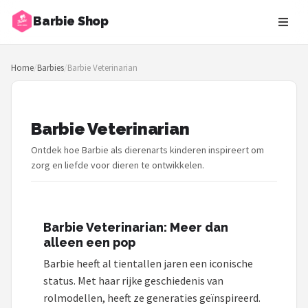
Barbie Shop
Zoeken
Home
/
Barbies
/
Barbie Veterinarian
NAVIGATIE
Shop
Barbie Veterinarian
Merken
Ontdek hoe Barbie als dierenarts kinderen inspireert om
Blog
zorg en liefde voor dieren te ontwikkelen.
Barbies
Barbie Veterinarian: Meer dan
Poppen
alleen een pop
Barbie heeft al tientallen jaren een iconische
Meubeltjes
status. Met haar rijke geschiedenis van
rolmodellen, heeft ze generaties geïnspireerd.
Shop