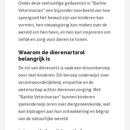
Onder deze veelvuldige gedaanten is "Barbie
POPULAIRE MERKEN
Veterinarian" een bijzonder voorbeeld van hoe
speelgoed het bewustzijn van kinderen kan
Barbie
vormen, hen nieuwsgierig kan maken over de
wereld om hen heen, en hen kan inspireren om
Paola Reina
liefde en zorg voor dieren te tonen.
Mattel
Waarom de dierenartsrol
belangrijk is
Götz
De rol van dierenarts is vaak een droomberoep
voor veel kinderen. Dit beroep onderwijst over
Rainbow High
verantwoordelijkheid, empathie en de
Disney
wetenschap achter dierenverzorging. Met
"Barbie Veterinarian" kunnen kinderen
Corolle
spelenderwijs leren over diergeneeskunde, wat
kan bijdragen aan hun ontwikkeling en begrip
Heless
van de natuurlijke wereld.