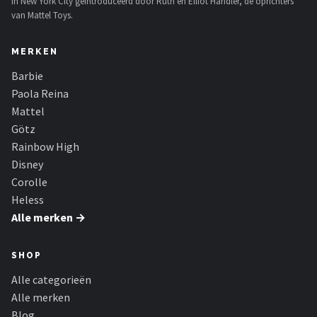
in New York City geïntroduceerd door Ruth en Elliot Handler, de oprichters
van Mattel Toys.
MERKEN
Barbie
Paola Reina
Mattel
Götz
Rainbow High
Disney
Corolle
Heless
Alle merken →
SHOP
Alle categorieën
Alle merken
Blog