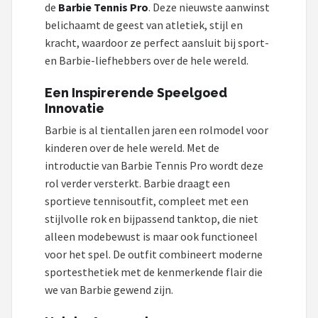
de
Barbie Tennis Pro
. Deze nieuwste aanwinst
POPULAIRE MERKEN
belichaamt de geest van atletiek, stijl en
kracht, waardoor ze perfect aansluit bij sport-
Barbie
en Barbie-liefhebbers over de hele wereld.
Paola Reina
Een Inspirerende Speelgoed
Innovatie
Mattel
Barbie is al tientallen jaren een rolmodel voor
kinderen over de hele wereld. Met de
Götz
introductie van Barbie Tennis Pro wordt deze
rol verder versterkt. Barbie draagt een
Rainbow High
sportieve tennisoutfit, compleet met een
Disney
stijlvolle rok en bijpassend tanktop, die niet
alleen modebewust is maar ook functioneel
Corolle
voor het spel. De outfit combineert moderne
sportesthetiek met de kenmerkende flair die
Heless
we van Barbie gewend zijn.