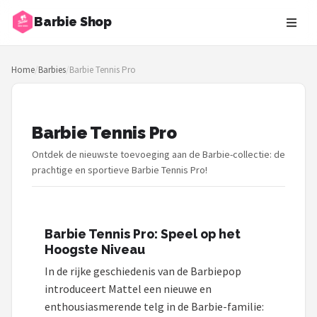
Barbie Shop
Zoeken
Home
/
Barbies
/
Barbie Tennis Pro
NAVIGATIE
Shop
Barbie Tennis Pro
Merken
Ontdek de nieuwste toevoeging aan de Barbie-collectie: de
Blog
prachtige en sportieve Barbie Tennis Pro!
Barbies
Barbie Tennis Pro: Speel op het
Poppen
Hoogste Niveau
In de rijke geschiedenis van de Barbiepop
Meubeltjes
introduceert Mattel een nieuwe en
enthousiasmerende telg in de Barbie-familie:
Shop