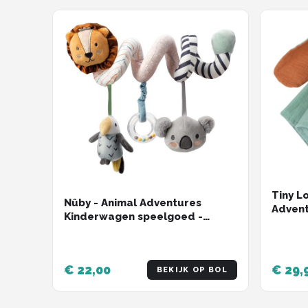
Tiny L
Nûby - Animal Adventures
Adven
Kinderwagen speelgoed -
Kinderwagenketting / spiraal
voor baby - 0+ maanden
€ 22,00
€ 29,
BEKIJK OP BOL