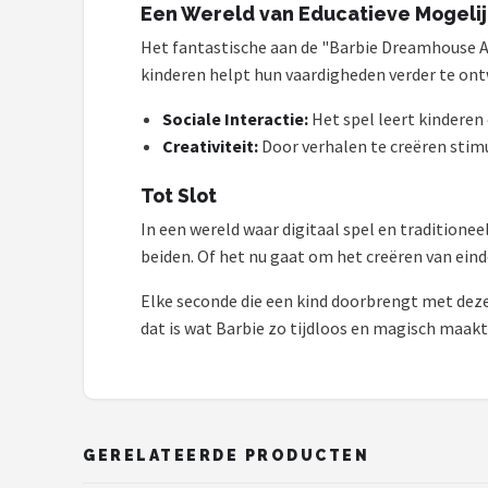
Monster High
Een Wereld van Educatieve Mogeli
Het fantastische aan de "Barbie Dreamhouse Ad
L.O.L. Surprise!
kinderen helpt hun vaardigheden verder te ont
Alle merken →
Sociale Interactie:
Het spel leert kindere
Creativiteit:
Door verhalen te creëren stim
Tot Slot
In een wereld waar digitaal spel en tradition
beiden. Of het nu gaat om het creëren van ein
Elke seconde die een kind doorbrengt met deze 
dat is wat Barbie zo tijdloos en magisch maakt
GERELATEERDE PRODUCTEN