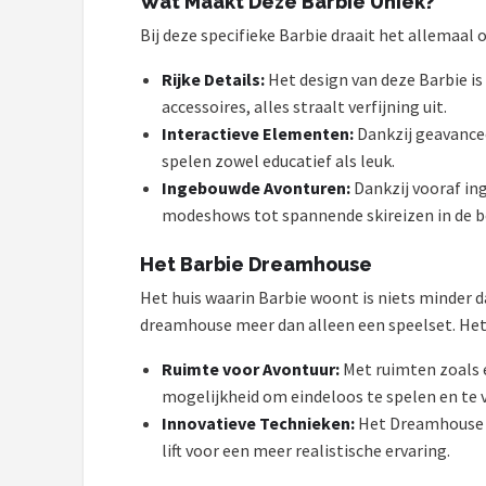
Wat Maakt Deze Barbie Uniek?
POPULAIRE MERKEN
Bij deze specifieke Barbie draait het allemaal 
Barbie
Rijke Details:
Het design van deze Barbie is 
accessoires, alles straalt verfijning uit.
Paola Reina
Interactieve Elementen:
Dankzij geavancee
spelen zowel educatief als leuk.
Mattel
Ingebouwde Avonturen:
Dankzij vooraf ing
modeshows tot spannende skireizen in de ber
Götz
Het Barbie Dreamhouse
Rainbow High
Het huis waarin Barbie woont is niets minder d
dreamhouse meer dan alleen een speelset. Het
Disney
Ruimte voor Avontuur:
Met ruimten zoals 
Corolle
mogelijkheid om eindeloos te spelen en te 
Innovatieve Technieken:
Het Dreamhouse be
Heless
lift voor een meer realistische ervaring.