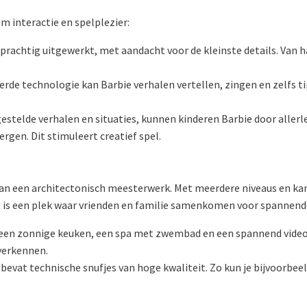
om interactie en spelplezier:
prachtig uitgewerkt, met aandacht voor de kleinste details. Van ha
rde technologie kan Barbie verhalen vertellen, zingen en zelfs 
estelde verhalen en situaties, kunnen kinderen Barbie door allerle
gen. Dit stimuleert creatief spel.
an een architectonisch meesterwerk. Met meerdere niveaus en kame
 is een plek waar vrienden en familie samenkomen voor spannend
een zonnige keuken, een spa met zwembad en een spannend vide
verkennen.
vat technische snufjes van hoge kwaliteit. Zo kun je bijvoorbeeld 