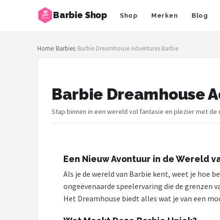
Barbie Shop
Shop
Merken
Blog
Zoeken
Home
/
Barbies
/
Barbie Dreamhouse Adventures Barbie
NAVIGATIE
Shop
Barbie Dreamhouse A
Merken
Stap binnen in een wereld vol fantasie en plezier met de 
Blog
Barbies
Een Nieuw Avontuur in de Wereld v
Poppen
Als je de wereld van Barbie kent, weet je hoe b
ongeëvenaarde speelervaring die de grenzen van 
Meubeltjes
Het Dreamhouse biedt alles wat je van een mo
Shop