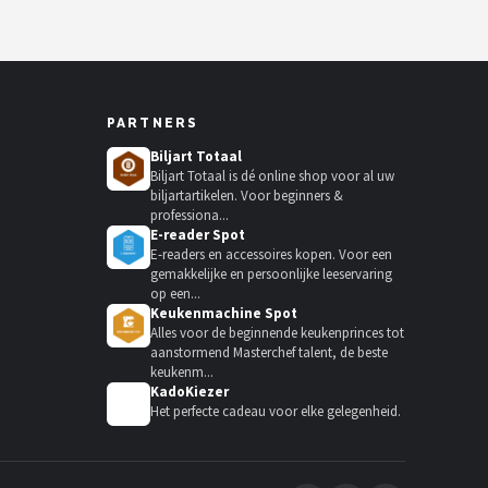
PARTNERS
Biljart Totaal
Biljart Totaal is dé online shop voor al uw
biljartartikelen. Voor beginners &
professiona...
E-reader Spot
E-readers en accessoires kopen. Voor een
gemakkelijke en persoonlijke leeservaring
op een...
Keukenmachine Spot
Alles voor de beginnende keukenprinces tot
aanstormend Masterchef talent, de beste
keukenm...
KadoKiezer
🎁
Het perfecte cadeau voor elke gelegenheid.