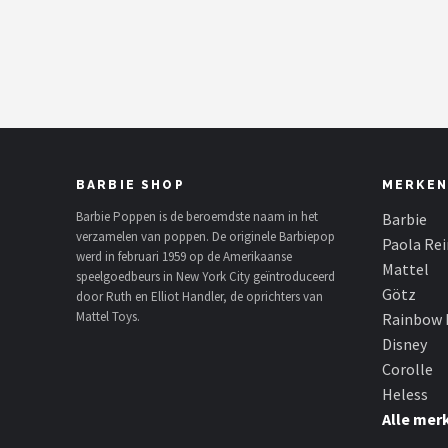
POPULAIRE MERKEN
Barbie
Paola Reina
Mattel
BARBIE SHOP
MERKEN
Götz
Barbie Poppen is de beroemdste naam in het
Barbie
verzamelen van poppen. De originele Barbiepop
Paola Re
werd in februari 1959 op de Amerikaanse
Rainbow High
Mattel
speelgoedbeurs in New York City geïntroduceerd
Götz
door Ruth en Elliot Handler, de oprichters van
Disney
Mattel Toys.
Rainbow 
Disney
Corolle
Corolle
Heless
Heless
Alle mer