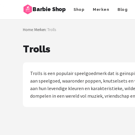
Barbie Shop
Shop
Merken
Blog
Zoeken
Home
/
Merken
/
Trolls
NAVIGATIE
Shop
Trolls
Merken
Blog
Trolls is een populair speelgoedmerk dat is geïnsp
aan speelgoed, waaronder poppen, knutselsets en 
Barbies
aan hun levendige kleuren en karakteristieke, wilde 
dompelen in een wereld vol muziek, vriendschap en 
Poppen
Meubeltjes
Shop