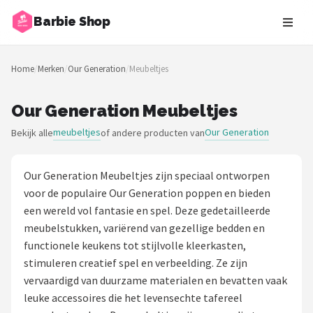
Barbie Shop
Zoeken
Home
/
Merken
/
Our Generation
/
Meubeltjes
NAVIGATIE
Shop
Our Generation Meubeltjes
meubeltjes
Our Generation
Bekijk alle
of andere producten van
Merken
Blog
Our Generation Meubeltjes zijn speciaal ontworpen
voor de populaire Our Generation poppen en bieden
Barbies
een wereld vol fantasie en spel. Deze gedetailleerde
meubelstukken, variërend van gezellige bedden en
Poppen
functionele keukens tot stijlvolle kleerkasten,
stimuleren creatief spel en verbeelding. Ze zijn
Meubeltjes
vervaardigd van duurzame materialen en bevatten vaak
leuke accessoires die het levensechte tafereel
Shop