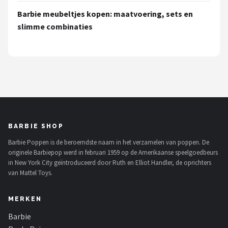
L.O.L. Surprise!
Barbie meubeltjes kopen: maatvoering, sets en
slimme combinaties
Monster High
Alle merken →
BARBIE SHOP
Barbie Poppen is de beroemdste naam in het verzamelen van poppen. De
originele Barbiepop werd in februari 1959 op de Amerikaanse speelgoedbeurs
in New York City geïntroduceerd door Ruth en Elliot Handler, de oprichters
van Mattel Toys.
MERKEN
Barbie