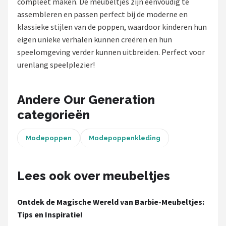
compleet maken. De meubeltjes zijn eenvoudig te
POPULAIRE MERKEN
assembleren en passen perfect bij de moderne en
klassieke stijlen van de poppen, waardoor kinderen hun
Barbie
eigen unieke verhalen kunnen creëren en hun
speelomgeving verder kunnen uitbreiden. Perfect voor
Paola Reina
urenlang speelplezier!
Mattel
Andere Our Generation
Götz
categorieën
Rainbow High
Modepoppen
Modepoppenkleding
Disney
Lees ook over meubeltjes
Corolle
Ontdek de Magische Wereld van Barbie-Meubeltjes:
Heless
Tips en Inspiratie!