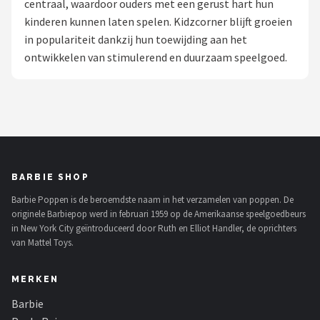
centraal, waardoor ouders met een gerust hart hun
POPULAIRE MERKEN
kinderen kunnen laten spelen. Kidzcorner blijft groeien
in populariteit dankzij hun toewijding aan het
Barbie
ontwikkelen van stimulerend en duurzaam speelgoed.
Paola Reina
Mattel
Götz
BARBIE SHOP
Rainbow High
Barbie Poppen is de beroemdste naam in het verzamelen van poppen. De
originele Barbiepop werd in februari 1959 op de Amerikaanse speelgoedbeurs
Disney
in New York City geïntroduceerd door Ruth en Elliot Handler, de oprichters
van Mattel Toys.
Corolle
MERKEN
Heless
Barbie