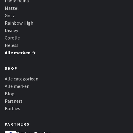
Paola Reina
Monster High
Mattel
Götz
L.O.L. Surprise!
Rainbow High
Disney
Alle merken →
Corolle
Heless
Alle merken →
SHOP
Alle categorieën
Alle merken
Blog
Partners
Barbies
PARTNERS