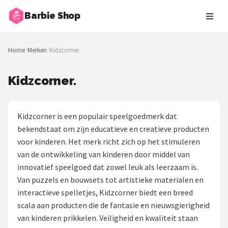
Barbie Shop
Zoeken
Home
/
Merken
/
Kidzcorner.
NAVIGATIE
Shop
Kidzcorner.
Merken
Kidzcorner is een populair speelgoedmerk dat
Blog
bekendstaat om zijn educatieve en creatieve producten
voor kinderen. Het merk richt zich op het stimuleren
Barbies
van de ontwikkeling van kinderen door middel van
innovatief speelgoed dat zowel leuk als leerzaam is.
Poppen
Van puzzels en bouwsets tot artistieke materialen en
interactieve spelletjes, Kidzcorner biedt een breed
Meubeltjes
scala aan producten die de fantasie en nieuwsgierigheid
van kinderen prikkelen. Veiligheid en kwaliteit staan
Shop