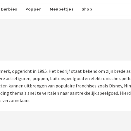
Barbies
Poppen
Meubeltjes
Shop
erk, opgericht in 1995. Het bedrijf staat bekend om zijn brede a
e actiefiguren, poppen, buitenspeelgoed en elektronische spell
en kunnen uitbrengen van populaire franchises zoals Disney, Nin
ing thema's snel te vertalen naar aantrekkelijk speelgoed. Hierdo
ls verzamelaars.