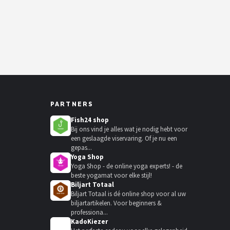
PARTNERS
Fish24 shop
Bij ons vind je alles wat je nodig hebt voor
een geslaagde viservaring. Of je nu een
gepas...
Yoga Shop
Yoga Shop - de online yoga experts! - de
beste yogamat voor elke stijl!
Biljart Totaal
Biljart Totaal is dé online shop voor al uw
biljartartikelen. Voor beginners &
professiona...
KadoKiezer
🎁