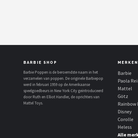
POPULAIRE MERKEN
Barbie
Paola Reina
Mattel
BARBIE SHOP
MERKEN
Götz
Barbie Poppen is de beroemdste naam in het
Barbie
verzamelen van poppen. De originele Barbiepop
Rainbow High
Paola Re
werd in februari 1959 op de Amerikaanse
Mattel
speelgoedbeurs in New York City geïntroduceerd
Disney
Götz
door Ruth en Elliot Handler, de oprichters van
Mattel Toys.
Rainbow 
Corolle
Disney
Corolle
Heless
Heless
Alle mer