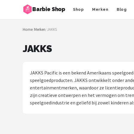
Barbie Shop
Shop
Merken
Blog
Zoeken
Home
/
Merken
/
JAKKS
NAVIGATIE
Shop
JAKKS
Merken
Blog
JAKKS Pacific is een bekend Amerikaans speelgoedm
speelgoedproducten. JAKKS ontwikkelt onder ander
Barbies
entertainmentmerken, waardoor ze licentieproduct
zijn creatieve ontwerpen en het vermogen om trend
Poppen
speelgoedindustrie en geliefd bij zowel kinderen a
Meubeltjes
Shop