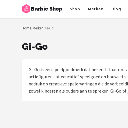
Barbie Shop
Shop
Merken
Blog
Zoeken
Home
/
Merken
/
Gi-Go
NAVIGATIE
Shop
Gi-Go
Merken
Blog
Gi-Go is een speelgoedmerk dat bekend staat om zi
actiefiguren tot educatief speelgoed en bouwsets. G
Barbies
nadruk op creatieve spelervaringen die de verbeeld
zowel kinderen als ouders aan te spreken. Gi-Go b
Poppen
Meubeltjes
Shop