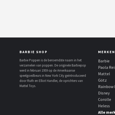
POPULAIRE MERKEN
Barbie
Paola Reina
Mattel
BARBIE SHOP
MERKEN
Götz
Barbie Poppen is de beroemdste naam in het
Barbie
verzamelen van poppen. De originele Barbiepop
Rainbow High
Paola Re
werd in februari 1959 op de Amerikaanse
Mattel
speelgoedbeurs in New York City geïntroduceerd
Disney
Götz
door Ruth en Elliot Handler, de oprichters van
Mattel Toys.
Rainbow 
Corolle
Disney
Corolle
Heless
Heless
Alle mer