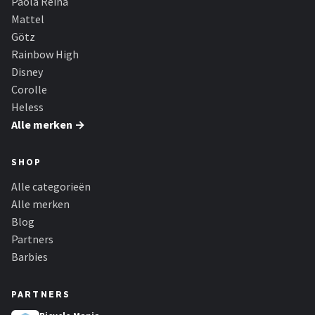
Paola Reina
L.O.L. Surprise!
Mattel
Götz
Monster High
Rainbow High
Disney
Alle merken →
Corolle
Heless
Alle merken →
SHOP
Alle categorieën
Alle merken
Blog
Partners
Barbies
PARTNERS