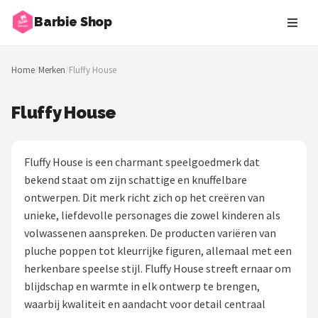
Barbie Shop
Zoeken
Home
/
Merken
/
Fluffy House
NAVIGATIE
Shop
Fluffy House
Merken
Fluffy House is een charmant speelgoedmerk dat
Blog
bekend staat om zijn schattige en knuffelbare
ontwerpen. Dit merk richt zich op het creëren van
Barbies
unieke, liefdevolle personages die zowel kinderen als
volwassenen aanspreken. De producten variëren van
Poppen
pluche poppen tot kleurrijke figuren, allemaal met een
herkenbare speelse stijl. Fluffy House streeft ernaar om
Meubeltjes
blijdschap en warmte in elk ontwerp te brengen,
waarbij kwaliteit en aandacht voor detail centraal
Shop