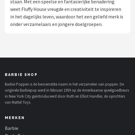
staan. Met een speelse en fantasierijke benadering
POPULAIRE MERKEN
weet Fluffy House vreugde en creativiteit te inspireren
in het dagelijks leven, waardoor het een geliefd merk is
Barbie
onder verzamelaars en jongere doelgroepen.
Paola Reina
Mattel
Götz
BARBIE SHOP
Rainbow High
Barbie Poppen is de beroemdste naam in het verzamelen van poppen. De
originele Barbiepop werd in februari 1959 op de Amerikaanse speelgoedbeurs
Disney
in New York City geïntroduceerd door Ruth en Elliot Handler, de oprichters
van Mattel Toys.
Corolle
MERKEN
Heless
Barbie