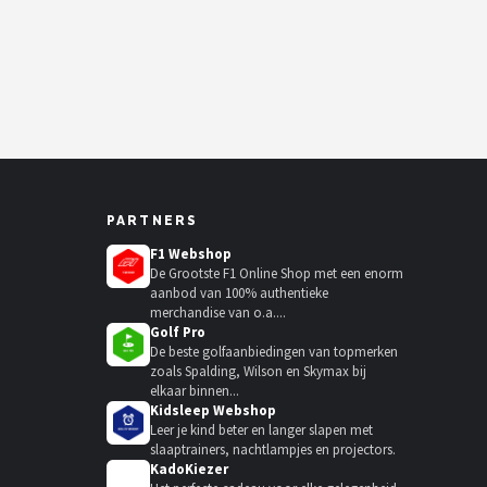
PARTNERS
F1 Webshop
De Grootste F1 Online Shop met een enorm
aanbod van 100% authentieke
merchandise van o.a....
Golf Pro
De beste golfaanbiedingen van topmerken
zoals Spalding, Wilson en Skymax bij
elkaar binnen...
Kidsleep Webshop
Leer je kind beter en langer slapen met
slaaptrainers, nachtlampjes en projectors.
KadoKiezer
🎁