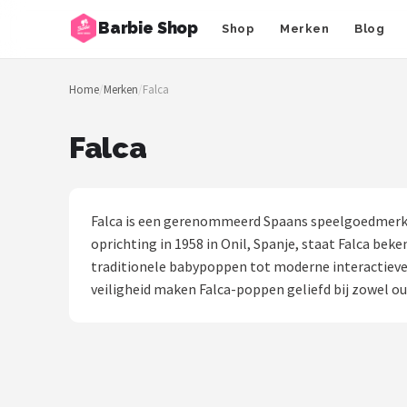
Barbie Shop
Shop
Merken
Blog
Zoeken
Home
/
Merken
/
Falca
NAVIGATIE
Shop
Falca
Merken
Blog
Falca is een gerenommeerd Spaans speelgoedmerk d
oprichting in 1958 in Onil, Spanje, staat Falca be
Barbies
traditionele babypoppen tot moderne interactieve 
veiligheid maken Falca-poppen geliefd bij zowel ou
Poppen
Meubeltjes
Shop