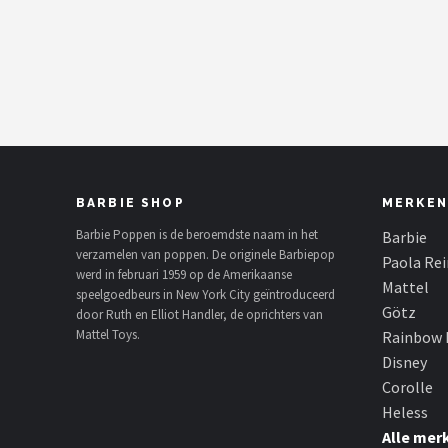
POPULAIRE MERKEN
Barbie
Paola Reina
Mattel
BARBIE SHOP
MERKEN
Götz
Barbie Poppen is de beroemdste naam in het
Barbie
verzamelen van poppen. De originele Barbiepop
Rainbow High
Paola Re
werd in februari 1959 op de Amerikaanse
Mattel
speelgoedbeurs in New York City geïntroduceerd
Disney
Götz
door Ruth en Elliot Handler, de oprichters van
Mattel Toys.
Rainbow 
Corolle
Disney
Corolle
Heless
Heless
Alle mer