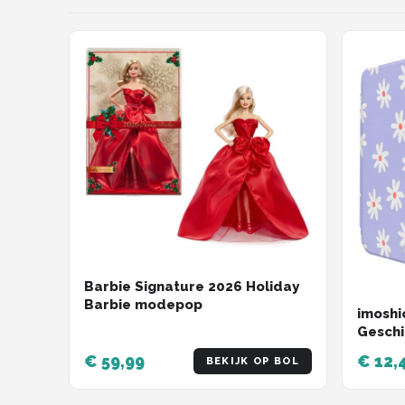
Barbie Signature 2026 Holiday
Barbie modepop
imoshi
Geschi
Colors
€ 59,99
€ 12,
BEKIJK OP BOL
(2024)
Paperw
Kindle