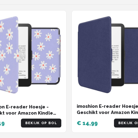
imoshion E-reader Hoesje
on E-reader Hoesje -
Geschikt voor Amazon Ki
kt voor Amazon Kindle
Colorsoft Signature edit
oft Signature edition
49
€ 14,99
BEKIJK OP BOL
BEKIJK O
(2024), Amazon Kindle
, Amazon Kindle
Paperwhite (2024), Amaz
hite (2024), Amazon
Kindle Paperwhite Signa
 Paperwhite Signature