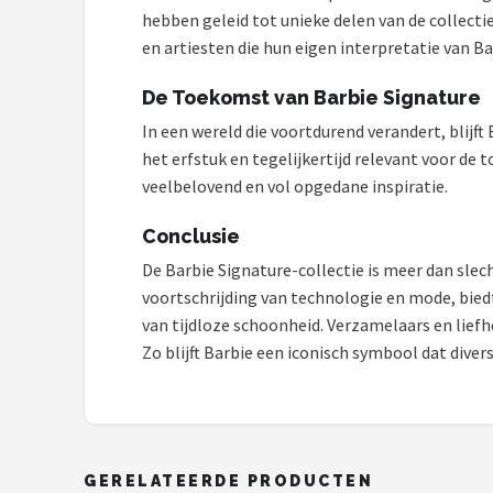
Monster High
hebben geleid tot unieke delen van de colle
en artiesten die hun eigen interpretatie van B
L.O.L. Surprise!
De Toekomst van Barbie Signature
Alle merken →
In een wereld die voortdurend verandert, blijft
het erfstuk en tegelijkertijd relevant voor de 
veelbelovend en vol opgedane inspiratie.
Conclusie
De Barbie Signature-collectie is meer dan slecht
voortschrijding van technologie en mode, bied
van tijdloze schoonheid. Verzamelaars en liefh
Zo blijft Barbie een iconisch symbool dat diver
GERELATEERDE PRODUCTEN