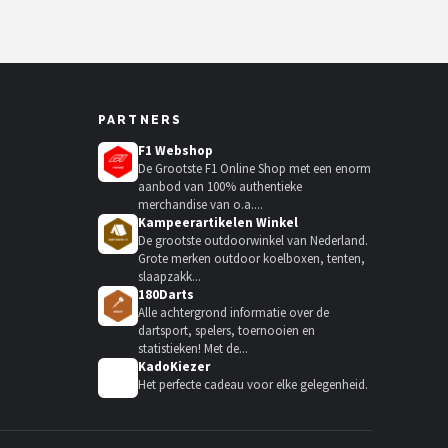
d Case
PARTNERS
F1 Webshop
De Grootste F1 Online Shop met een enorm
aanbod van 100% authentieke
merchandise van o.a....
Kampeerartikelen Winkel
De grootste outdoorwinkel van Nederland.
Grote merken outdoor koelboxen, tenten,
slaapzakk...
180Darts
Alle achtergrond informatie over de
dartsport, spelers, toernooien en
statistieken! Met de...
KadoKiezer
🎁
Het perfecte cadeau voor elke gelegenheid.