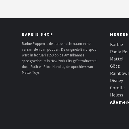
Edition
Sleepc
Distan
BARBIE SHOP
MERKEN
Barbie Poppen is de beroemdste naam in het
Barbie
verzamelen van poppen. De originele Barbiepop
Paola Re
werd in februari 1959 op de Amerikaanse
Mattel
speelgoedbeurs in New York City geïntroduceerd
Götz
door Ruth en Elliot Handler, de oprichters van
Mattel Toys.
Rainbow 
Disney
Corolle
Heless
Alle mer