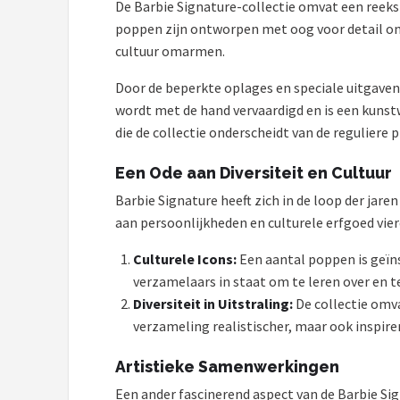
De Barbie Signature-collectie omvat een reeks
POPULAIRE MERKEN
poppen zijn ontworpen met oog voor detail om 
cultuur omarmen.
Barbie
Door de beperkte oplages en speciale uitgaven
Paola Reina
wordt met de hand vervaardigd en is een kunst
die de collectie onderscheidt van de reguliere p
Mattel
Een Ode aan Diversiteit en Cultuur
Götz
Barbie Signature heeft zich in de loop der jare
aan persoonlijkheden en culturele erfgoed vier
Rainbow High
Culturele Icons:
Een aantal poppen is geïns
Disney
verzamelaars in staat om te leren over en t
Diversiteit in Uitstraling:
De collectie omva
Corolle
verzameling realistischer, maar ook inspire
Heless
Artistieke Samenwerkingen
Een ander fascinerend aspect van de Barbie S