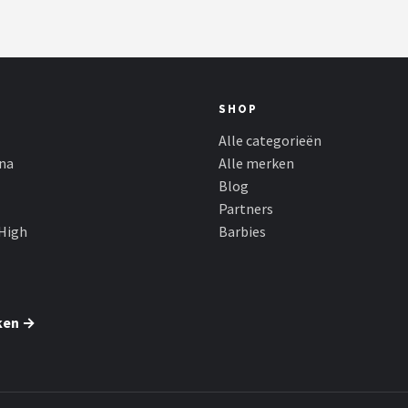
Edition (2024) - Slim Har
 (2024) - Design
Sleepcover Bookcase -
over Bookcase - Flowers
Donkerblauw
ce
SHOP
Alle categorieën
ina
Alle merken
Blog
Partners
High
Barbies
ken →