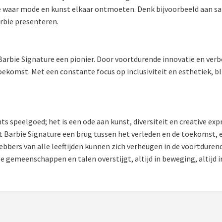
ctie waar mode en kunst elkaar ontmoeten. Denk bijvoorbeeld a
arbie presenteren.
 Barbie Signature een pionier. Door voortdurende innovatie en verbe
toekomst. Met een constante focus op inclusiviteit en esthetiek, b
s speelgoed; het is een ode aan kunst, diversiteit en creative expr
t Barbie Signature een brug tussen het verleden en de toekomst, e
ebbers van alle leeftijden kunnen zich verheugen in de voortdurend
se gemeenschappen en talen overstijgt, altijd in beweging, altijd i