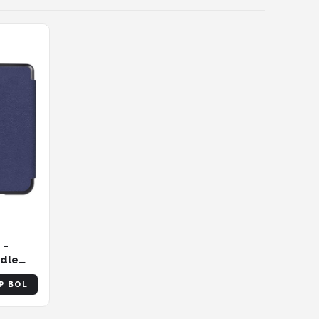
 -
ndle
ion
P BOL
on
ture