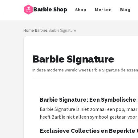
Barbie Shop
Shop
Merken
Blog
Zoeken
Home
/
Barbies
/
Barbie Signature
NAVIGATIE
Shop
Barbie Signature
Merken
In deze moderne wereld weet Barbie Signature de essent
Blog
Barbies
Barbie Signature: Een Symbolische 
Poppen
Barbie Signature is niet zomaar een pop, maar e
heeft Barbie niet alleen symbool gestaan voor 
Meubeltjes
Exclusieve Collecties en Beperkte
Shop